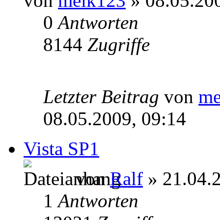
von
meik123
» 08.05.200
0
Antworten
8144
Zugriffe
Letzter Beitrag
von
me
08.05.2009, 09:14
Vista SP1
von
Ralf
» 21.04.2
1
Antworten