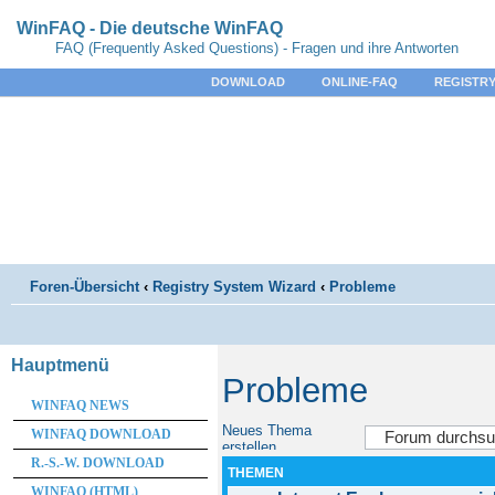
WinFAQ - Die deutsche WinFAQ
FAQ (Frequently Asked Questions) - Fragen und ihre Antworten
DOWNLOAD
ONLINE-FAQ
REGISTRY
Foren-Übersicht
‹
Registry System Wizard
‹
Probleme
Hauptmenü
Probleme
WINFAQ NEWS
Neues Thema
WINFAQ DOWNLOAD
erstellen
R.-S.-W. DOWNLOAD
THEMEN
WINFAQ (HTML)