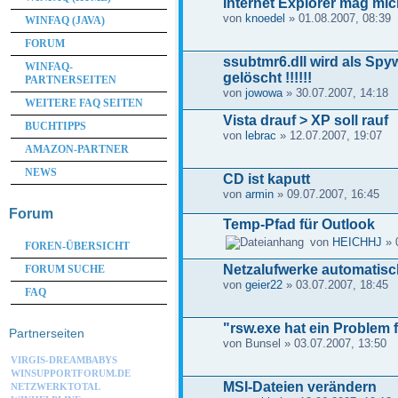
Internet Explorer mag mic
von
knoedel
» 01.08.2007, 08:39
WINFAQ (JAVA)
FORUM
ssubtmr6.dll wird als Spy
WINFAQ-
gelöscht !!!!!!
PARTNERSEITEN
von
jowowa
» 30.07.2007, 14:18
WEITERE FAQ SEITEN
Vista drauf > XP soll rauf
BUCHTIPPS
von
lebrac
» 12.07.2007, 19:07
AMAZON-PARTNER
NEWS
CD ist kaputt
von
armin
» 09.07.2007, 16:45
Forum
Temp-Pfad für Outlook
von
HEICHHJ
» 
FOREN-ÜBERSICHT
Netzalufwerke automatisc
FORUM SUCHE
von
geier22
» 03.07.2007, 18:45
FAQ
"rsw.exe hat ein Problem f
Partnerseiten
von Bunsel » 03.07.2007, 13:50
VIRGIS-DREAMBABYS
WINSUPPORTFORUM.DE
MSI-Dateien verändern
NETZWERKTOTAL