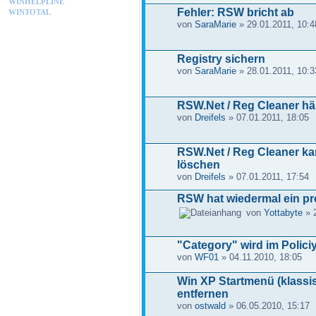
WINHELPLINE
Fehler: RSW bricht ab
WINTOTAL
von
SaraMarie
» 29.01.2011, 10:4
Registry sichern
von
SaraMarie
» 28.01.2011, 10:3
RSW.Net / Reg Cleaner häng
von
Dreifels
» 07.01.2011, 18:05
RSW.Net / Reg Cleaner ka
löschen
von
Dreifels
» 07.01.2011, 17:54
RSW hat wiedermal ein pro
von
Yottabyte
» 2
"Category" wird im Polici
von
WF01
» 04.11.2010, 18:05
Win XP Startmenü (klass
entfernen
von
ostwald
» 06.05.2010, 15:17