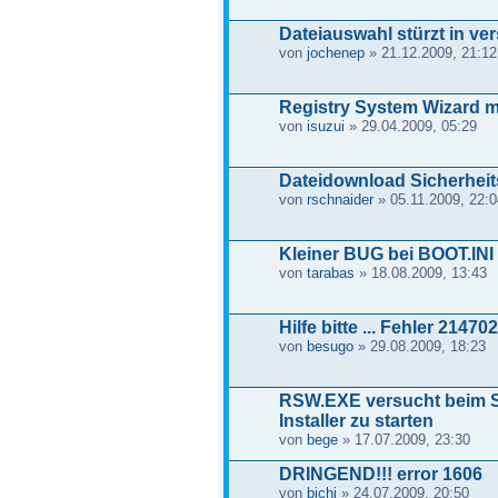
Dateiauswahl stürzt in ver
von
jochenep
» 21.12.2009, 21:12
Registry System Wizard mi
von
isuzui
» 29.04.2009, 05:29
Dateidownload Sicherhei
von
rschnaider
» 05.11.2009, 22:0
Kleiner BUG bei BOOT.INI
von
tarabas
» 18.08.2009, 13:43
Hilfe bitte ... Fehler 2147
von
besugo
» 29.08.2009, 18:23
RSW.EXE versucht beim S
Installer zu starten
von
bege
» 17.07.2009, 23:30
DRINGEND!!! error 1606
von
bichi
» 24.07.2009, 20:50