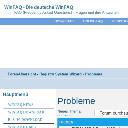
WinFAQ - Die deutsche WinFAQ
FAQ (Frequently Asked Questions) - Fragen und ihre Antworten
DOWNLOAD
ONLINE-FAQ
REGISTRY
Foren-Übersicht
‹
Registry System Wizard
‹
Probleme
Hauptmenü
Probleme
WINFAQ NEWS
Neues Thema
WINFAQ DOWNLOAD
erstellen
R.-S.-W. DOWNLOAD
THEMEN
WINFAQ (HTML)