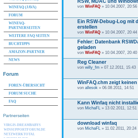
RSW, MDAC und Window
von
WinFAQ
» 10.04.2007, 20:56
WINFAQ (JAVA)
FORUM
Ein RSW-Debug-Log mit
WINFAQ-
erstellen
PARTNERSEITEN
von
WinFAQ
» 10.04.2007, 20:44
WEITERE FAQ SEITEN
Fehler: Datenbank RSWDa
BUCHTIPPS
geladen
AMAZON-PARTNER
von
WinFAQ
» 10.04.2007, 20:40
NEWS
Reg Cleaner
von
willy_fm
» 07.12.2011, 15:43
Forum
WinFAQ.chm zeigt keinen 
FOREN-ÜBERSICHT
von
allesok
» 06.08.2011, 14:51
FORUM SUCHE
FAQ
Kann Winfaq nicht installi
von
MichaFL
» 13.02.2011, 12:51
Partnerseiten
download winfaq
VIRGIS-DREAMBABYS
von
MichaFL
» 11.02.2011, 20:24
WINSUPPORTFORUM.DE
NETZWERKTOTAL