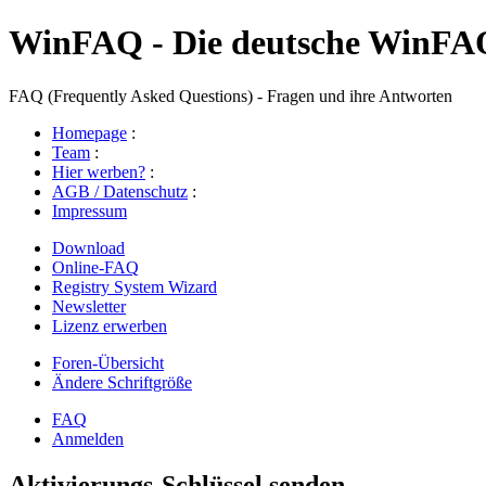
WinFAQ - Die deutsche WinFA
FAQ (Frequently Asked Questions) - Fragen und ihre Antworten
Homepage
:
Team
:
Hier werben?
:
AGB / Datenschutz
:
Impressum
Download
Online-FAQ
Registry System Wizard
Newsletter
Lizenz erwerben
Foren-Übersicht
Ändere Schriftgröße
FAQ
Anmelden
Aktivierungs-Schlüssel senden