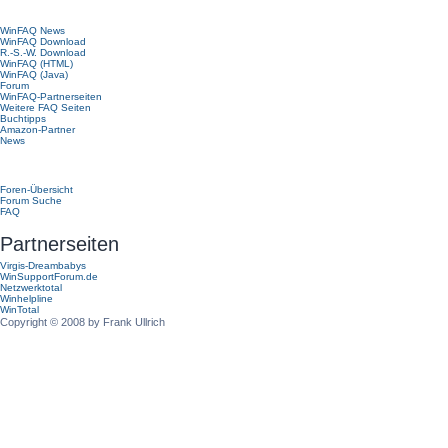
Hauptmenü
WinFAQ News
WinFAQ Download
R.-S.-W. Download
WinFAQ (HTML)
WinFAQ (Java)
Forum
WinFAQ-Partnerseiten
Weitere FAQ Seiten
Buchtipps
Amazon-Partner
News
Forum
Foren-Übersicht
Forum Suche
FAQ
Partnerseiten
Virgis-Dreambabys
WinSupportForum.de
Netzwerktotal
Winhelpline
WinTotal
Copyright © 2008 by Frank Ullrich