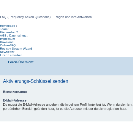
WinFAQ - Die deutsche WinFAQ
FAQ (Frequently Asked Questions) - Fragen und ihre Antworten
Homepage
:
Team
:
Hier werben?
:
AGB / Datenschutz
:
Impressum
Download
Online-FAQ
Registry System Wizard
Newsletter
Lizenz erwerben
Foren-Übersicht
Aktivierungs-Schlüssel senden
Benutzername:
E-Mail-Adresse:
Du musst die E-Mail-Adresse angeben, die in deinem Profil hinterlegt ist. Wenn du sie nicht
persönlichen Bereich geändert hast, ist es die Adresse, mit der du dich registriert hast.