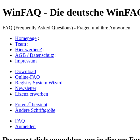
WinFAQ - Die deutsche WinFA
FAQ (Frequently Asked Questions) - Fragen und ihre Antworten
Homepage
:
Team
:
Hier werben?
:
AGB / Datenschutz
:
Impressum
Download
Online-FAQ
Registry System Wizard
Newsletter
Lizenz erwerben
Foren-Übersicht
Ändere Schriftgröße
FAQ
Anmelden
Du musst dich anmelden, um in diesem For