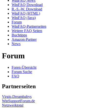
WinFAQ News
WinFAQ Download
R.-S.-W. Download
WinFAQ (HTML)
WinFAQ (Java)
Forum
WinFAQ-Partnerseiten
Weitere FAQ Seiten
Buchtipps
Amazon-Partner
News
Forum
Foren-Übersicht
Forum Suche
FAQ
Partnerseiten
Virgis-Dreambabys
WinSupportForum.de
Netzwerktotal