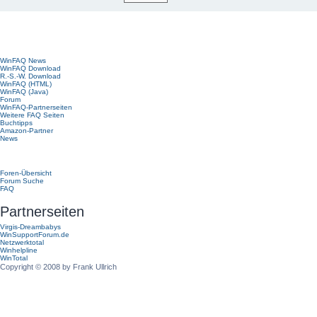
Hauptmenü
WinFAQ News
WinFAQ Download
R.-S.-W. Download
WinFAQ (HTML)
WinFAQ (Java)
Forum
WinFAQ-Partnerseiten
Weitere FAQ Seiten
Buchtipps
Amazon-Partner
News
Forum
Foren-Übersicht
Forum Suche
FAQ
Partnerseiten
Virgis-Dreambabys
WinSupportForum.de
Netzwerktotal
Winhelpline
WinTotal
Copyright © 2008 by Frank Ullrich