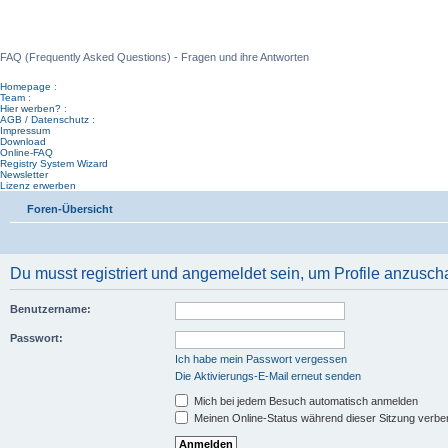
WinFAQ - Die deutsche WinFAQ
FAQ (Frequently Asked Questions) - Fragen und ihre Antworten
Homepage
:
Team
:
Hier werben?
:
AGB / Datenschutz
:
Impressum
Download
Online-FAQ
Registry System Wizard
Newsletter
Lizenz erwerben
Foren-Übersicht
Du musst registriert und angemeldet sein, um Profile anzusch
Benutzername:
Passwort:
Ich habe mein Passwort vergessen
Die Aktivierungs-E-Mail erneut senden
Mich bei jedem Besuch automatisch anmelden
Meinen Online-Status während dieser Sitzung verbe