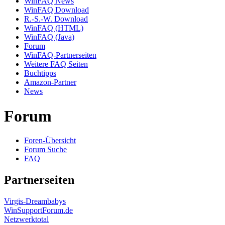
WinFAQ News
WinFAQ Download
R.-S.-W. Download
WinFAQ (HTML)
WinFAQ (Java)
Forum
WinFAQ-Partnerseiten
Weitere FAQ Seiten
Buchtipps
Amazon-Partner
News
Forum
Foren-Übersicht
Forum Suche
FAQ
Partnerseiten
Virgis-Dreambabys
WinSupportForum.de
Netzwerktotal