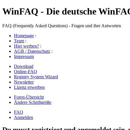
WinFAQ - Die deutsche WinFA
FAQ (Frequently Asked Questions) - Fragen und ihre Antworten
Homepage
:
Team
:
Hier werben?
:
AGB / Datenschutz
:
Impressum
Download
Online-FAQ
Registry System Wizard
Newsletter
Lizenz erwerben
Foren-Übersicht
Ändere Schriftgröße
FAQ
Anmelden
Du musst registriert und angemeldet sein,