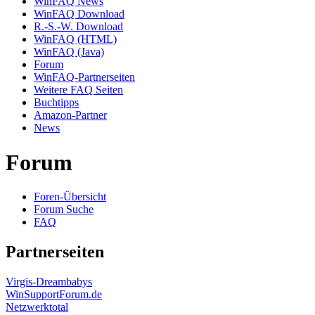
WinFAQ News
WinFAQ Download
R.-S.-W. Download
WinFAQ (HTML)
WinFAQ (Java)
Forum
WinFAQ-Partnerseiten
Weitere FAQ Seiten
Buchtipps
Amazon-Partner
News
Forum
Foren-Übersicht
Forum Suche
FAQ
Partnerseiten
Virgis-Dreambabys
WinSupportForum.de
Netzwerktotal