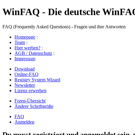
WinFAQ - Die deutsche WinFA
FAQ (Frequently Asked Questions) - Fragen und ihre Antworten
Homepage
:
Team
:
Hier werben?
:
AGB / Datenschutz
:
Impressum
Download
Online-FAQ
Registry System Wizard
Newsletter
Lizenz erwerben
Foren-Übersicht
Ändere Schriftgröße
FAQ
Anmelden
Du musst registriert und angemeldet sein,