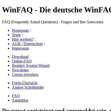
WinFAQ - Die deutsche WinFA
FAQ (Frequently Asked Questions) - Fragen und ihre Antworten
Homepage
:
Team
:
Hier werben?
:
AGB / Datenschutz
:
Impressum
Download
Online-FAQ
Registry System Wizard
Newsletter
Lizenz erwerben
Foren-Übersicht
Ändere Schriftgröße
FAQ
Anmelden
Du musst registriert und angemeldet sein,