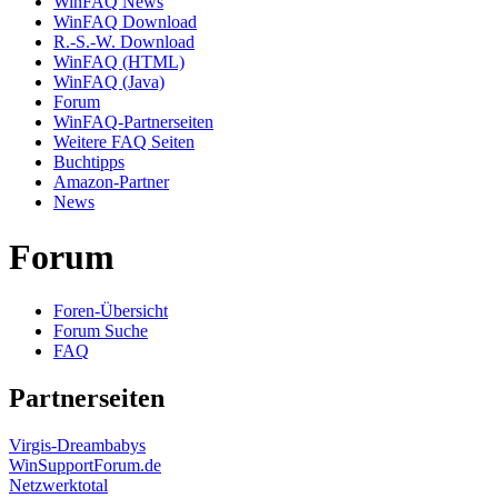
WinFAQ News
WinFAQ Download
R.-S.-W. Download
WinFAQ (HTML)
WinFAQ (Java)
Forum
WinFAQ-Partnerseiten
Weitere FAQ Seiten
Buchtipps
Amazon-Partner
News
Forum
Foren-Übersicht
Forum Suche
FAQ
Partnerseiten
Virgis-Dreambabys
WinSupportForum.de
Netzwerktotal