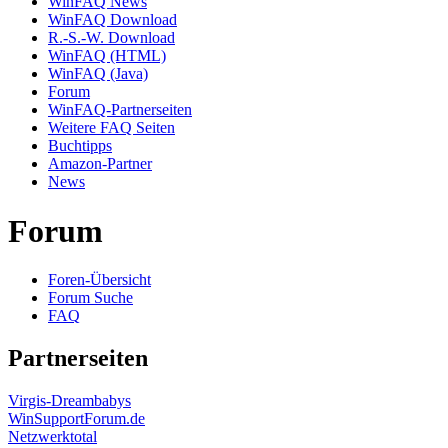
WinFAQ News
WinFAQ Download
R.-S.-W. Download
WinFAQ (HTML)
WinFAQ (Java)
Forum
WinFAQ-Partnerseiten
Weitere FAQ Seiten
Buchtipps
Amazon-Partner
News
Forum
Foren-Übersicht
Forum Suche
FAQ
Partnerseiten
Virgis-Dreambabys
WinSupportForum.de
Netzwerktotal