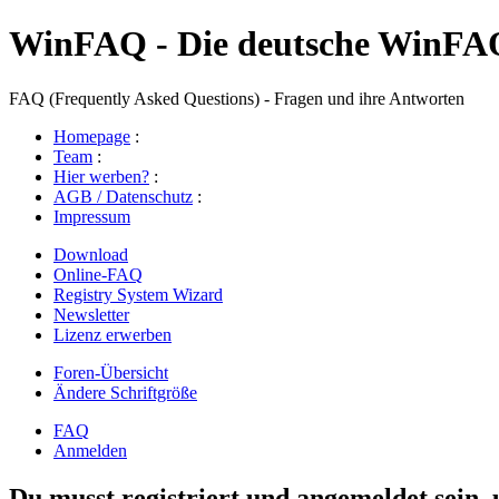
WinFAQ - Die deutsche WinFA
FAQ (Frequently Asked Questions) - Fragen und ihre Antworten
Homepage
:
Team
:
Hier werben?
:
AGB / Datenschutz
:
Impressum
Download
Online-FAQ
Registry System Wizard
Newsletter
Lizenz erwerben
Foren-Übersicht
Ändere Schriftgröße
FAQ
Anmelden
Du musst registriert und angemeldet sein,