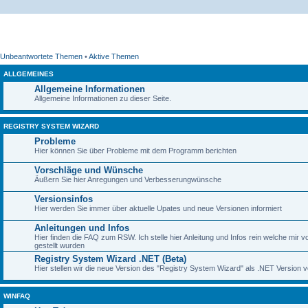
Unbeantwortete Themen
•
Aktive Themen
ALLGEMEINES
Allgemeine Informationen
Allgemeine Informationen zu dieser Seite.
REGISTRY SYSTEM WIZARD
Probleme
Hier können Sie über Probleme mit dem Programm berichten
Vorschläge und Wünsche
Äußern Sie hier Anregungen und Verbesserungwünsche
Versionsinfos
Hier werden Sie immer über aktuelle Upates und neue Versionen informiert
Anleitungen und Infos
Hier finden die FAQ zum RSW. Ich stelle hier Anleitung und Infos rein welche mir
gestellt wurden
Registry System Wizard .NET (Beta)
Hier stellen wir die neue Version des "Registry System Wizard" als .NET Version v
WINFAQ