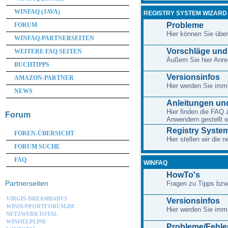
WINFAQ (JAVA)
REGISTRY SYSTEM WIZARD
Probleme
FORUM
Hier können Sie übe
WINFAQ-PARTNERSEITEN
Vorschläge un
WEITERE FAQ SEITEN
Äußern Sie hier An
BUCHTIPPS
Versionsinfos
AMAZON-PARTNER
Hier werden Sie imme
NEWS
Anleitungen und
Hier finden die FAQ 
Forum
Anwendern gestellt 
Registry System
FOREN-ÜBERSICHT
Hier stellen wir die
FORUM SUCHE
FAQ
WINFAQ
HowTo's
Partnerseiten
Fragen zu Tipps bzw
VIRGIS-DREAMBABYS
Versionsinfos
WINSUPPORTFORUM.DE
Hier werden Sie imme
NETZWERKTOTAL
WINHELPLINE
Probleme/Fehle