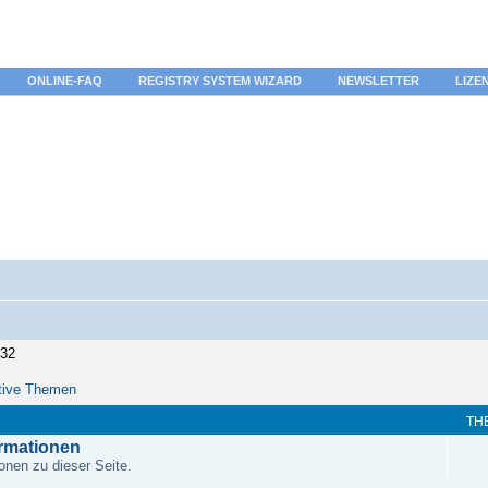
ONLINE-FAQ
REGISTRY SYSTEM WIZARD
NEWSLETTER
LIZE
:32
tive Themen
TH
ormationen
onen zu dieser Seite.