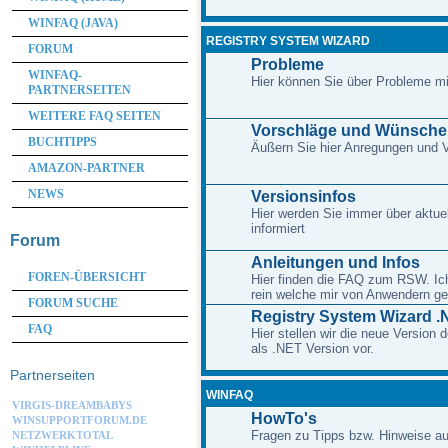
WINFAQ (JAVA)
REGISTRY SYSTEM WIZARD
FORUM
Probleme
WINFAQ-
Hier können Sie über Probleme m
PARTNERSEITEN
WEITERE FAQ SEITEN
Vorschläge und Wünsche
BUCHTIPPS
Äußern Sie hier Anregungen und
AMAZON-PARTNER
NEWS
Versionsinfos
Hier werden Sie immer über aktue
informiert
Forum
Anleitungen und Infos
FOREN-ÜBERSICHT
Hier finden die FAQ zum RSW. Ich 
rein welche mir von Anwendern ge
FORUM SUCHE
Registry System Wizard .
FAQ
Hier stellen wir die neue Version
als .NET Version vor.
Partnerseiten
WINFAQ
VIRGIS-DREAMBABYS
HowTo's
WINSUPPORTFORUM.DE
Fragen zu Tipps bzw. Hinweise au
NETZWERKTOTAL