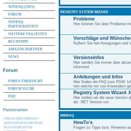
WINFAQ (JAVA)
REGISTRY SYSTEM WIZARD
FORUM
Probleme
WINFAQ-
Hier können Sie über Probleme m
PARTNERSEITEN
WEITERE FAQ SEITEN
Vorschläge und Wünsche
BUCHTIPPS
Äußern Sie hier Anregungen und
AMAZON-PARTNER
NEWS
Versionsinfos
Hier werden Sie immer über aktue
informiert
Forum
Anleitungen und Infos
FOREN-ÜBERSICHT
Hier finden die FAQ zum RSW. Ich 
rein welche mir von Anwendern ge
FORUM SUCHE
Registry System Wizard .
FAQ
Hier stellen wir die neue Version
als .NET Version vor.
Partnerseiten
WINFAQ
VIRGIS-DREAMBABYS
HowTo's
WINSUPPORTFORUM.DE
Fragen zu Tipps bzw. Hinweise au
NETZWERKTOTAL