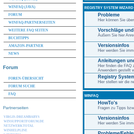
WINFAQ (JAVA)
REGISTRY SYSTEM WIZARD
Probleme
FORUM
Hier können Sie übe
WINFAQ-PARTNERSEITEN
Vorschläge un
WEITERE FAQ SEITEN
Äußern Sie hier An
BUCHTIPPS
Versionsinfos
AMAZON-PARTNER
Hier werden Sie imme
NEWS
Anleitungen und
Hier finden die FAQ 
Forum
Anwendern gestellt 
Registry System
FOREN-ÜBERSICHT
Hier stellen wir die
FORUM SUCHE
FAQ
WINFAQ
HowTo's
Partnerseiten
Fragen zu Tipps bzw
VIRGIS-DREAMBABYS
Versionsinfos
WINSUPPORTFORUM.DE
Hier werden Sie imme
NETZWERKTOTAL
WINHELPLINE
Probleme/Fehle