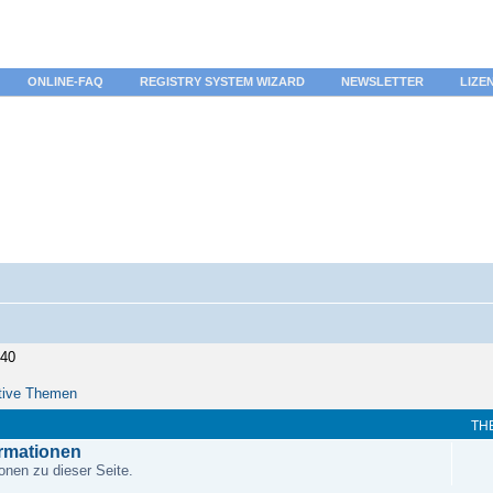
ONLINE-FAQ
REGISTRY SYSTEM WIZARD
NEWSLETTER
LIZE
:40
tive Themen
TH
ormationen
onen zu dieser Seite.