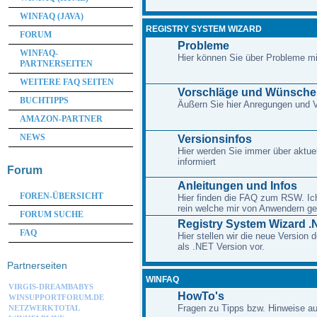
WINFAQ (JAVA)
REGISTRY SYSTEM WIZARD
FORUM
Probleme
WINFAQ-
Hier können Sie über Probleme m
PARTNERSEITEN
WEITERE FAQ SEITEN
Vorschläge und Wünsche
BUCHTIPPS
Äußern Sie hier Anregungen und
AMAZON-PARTNER
NEWS
Versionsinfos
Hier werden Sie immer über aktue
informiert
Forum
Anleitungen und Infos
FOREN-ÜBERSICHT
Hier finden die FAQ zum RSW. Ich 
rein welche mir von Anwendern ge
FORUM SUCHE
Registry System Wizard .
FAQ
Hier stellen wir die neue Version
als .NET Version vor.
Partnerseiten
WINFAQ
VIRGIS-DREAMBABYS
HowTo's
WINSUPPORTFORUM.DE
Fragen zu Tipps bzw. Hinweise au
NETZWERKTOTAL