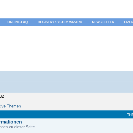
ONLINE-FAQ
REGISTRY SYSTEM WIZARD
NEWSLETTER
LIZE
:32
tive Themen
TH
ormationen
onen zu dieser Seite.