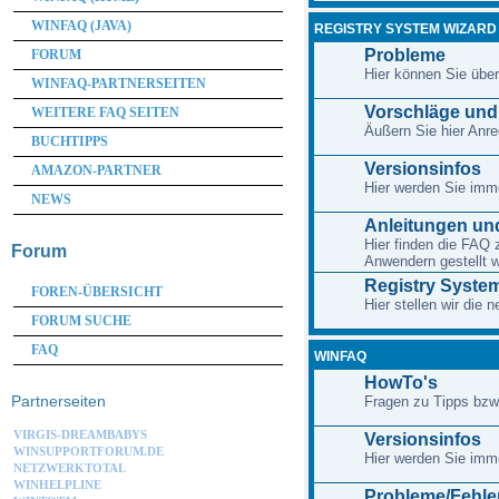
WINFAQ (JAVA)
REGISTRY SYSTEM WIZARD
Probleme
FORUM
Hier können Sie übe
WINFAQ-PARTNERSEITEN
Vorschläge un
WEITERE FAQ SEITEN
Äußern Sie hier An
BUCHTIPPS
Versionsinfos
AMAZON-PARTNER
Hier werden Sie imme
NEWS
Anleitungen und
Hier finden die FAQ 
Forum
Anwendern gestellt 
Registry System
FOREN-ÜBERSICHT
Hier stellen wir die
FORUM SUCHE
FAQ
WINFAQ
HowTo's
Partnerseiten
Fragen zu Tipps bzw
VIRGIS-DREAMBABYS
Versionsinfos
WINSUPPORTFORUM.DE
Hier werden Sie imme
NETZWERKTOTAL
WINHELPLINE
Probleme/Fehle