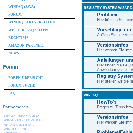
WINFAQ (JAVA)
REGISTRY SYSTEM WIZARD
Probleme
FORUM
Hier können Sie übe
WINFAQ-PARTNERSEITEN
Vorschläge un
WEITERE FAQ SEITEN
Äußern Sie hier An
BUCHTIPPS
Versionsinfos
AMAZON-PARTNER
Hier werden Sie imme
NEWS
Anleitungen und
Hier finden die FAQ 
Forum
Anwendern gestellt 
Registry System
FOREN-ÜBERSICHT
Hier stellen wir die
FORUM SUCHE
FAQ
WINFAQ
HowTo's
Partnerseiten
Fragen zu Tipps bzw
VIRGIS-DREAMBABYS
Versionsinfos
WINSUPPORTFORUM.DE
Hier werden Sie imme
NETZWERKTOTAL
WINHELPLINE
Probleme/Fehle