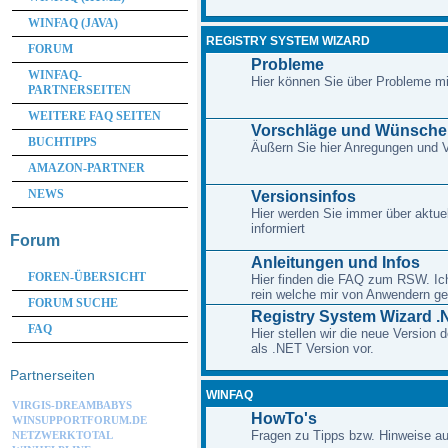
WINFAQ (JAVA)
REGISTRY SYSTEM WIZARD
FORUM
Probleme
WINFAQ-
Hier können Sie über Probleme m
PARTNERSEITEN
WEITERE FAQ SEITEN
Vorschläge und Wünsche
BUCHTIPPS
Äußern Sie hier Anregungen und
AMAZON-PARTNER
NEWS
Versionsinfos
Hier werden Sie immer über aktue
informiert
Forum
Anleitungen und Infos
FOREN-ÜBERSICHT
Hier finden die FAQ zum RSW. Ich 
rein welche mir von Anwendern ge
FORUM SUCHE
Registry System Wizard .
FAQ
Hier stellen wir die neue Version
als .NET Version vor.
Partnerseiten
WINFAQ
VIRGIS-DREAMBABYS
HowTo's
WINSUPPORTFORUM.DE
Fragen zu Tipps bzw. Hinweise au
NETZWERKTOTAL