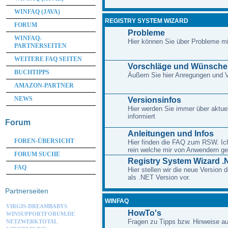
WINFAQ (JAVA)
REGISTRY SYSTEM WIZARD
FORUM
Probleme
WINFAQ-
Hier können Sie über Probleme m
PARTNERSEITEN
WEITERE FAQ SEITEN
Vorschläge und Wünsche
BUCHTIPPS
Äußern Sie hier Anregungen und
AMAZON-PARTNER
NEWS
Versionsinfos
Hier werden Sie immer über aktue
informiert
Forum
Anleitungen und Infos
FOREN-ÜBERSICHT
Hier finden die FAQ zum RSW. Ich 
rein welche mir von Anwendern ge
FORUM SUCHE
Registry System Wizard .
FAQ
Hier stellen wir die neue Version
als .NET Version vor.
Partnerseiten
WINFAQ
VIRGIS-DREAMBABYS
HowTo's
WINSUPPORTFORUM.DE
Fragen zu Tipps bzw. Hinweise au
NETZWERKTOTAL