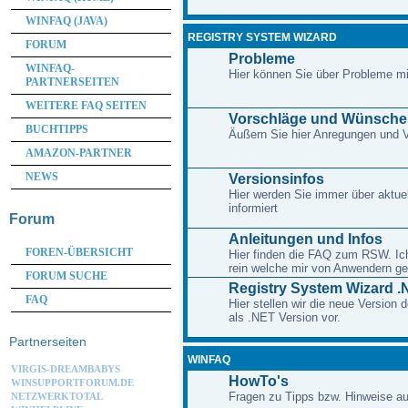
WINFAQ (JAVA)
REGISTRY SYSTEM WIZARD
FORUM
Probleme
WINFAQ-
Hier können Sie über Probleme m
PARTNERSEITEN
WEITERE FAQ SEITEN
Vorschläge und Wünsche
BUCHTIPPS
Äußern Sie hier Anregungen und
AMAZON-PARTNER
NEWS
Versionsinfos
Hier werden Sie immer über aktue
informiert
Forum
Anleitungen und Infos
FOREN-ÜBERSICHT
Hier finden die FAQ zum RSW. Ich 
rein welche mir von Anwendern ge
FORUM SUCHE
Registry System Wizard .
FAQ
Hier stellen wir die neue Version
als .NET Version vor.
Partnerseiten
WINFAQ
VIRGIS-DREAMBABYS
HowTo's
WINSUPPORTFORUM.DE
Fragen zu Tipps bzw. Hinweise au
NETZWERKTOTAL