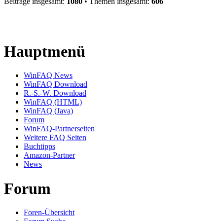
Beiträge insgesamt:
1080
• Themen insgesamt:
606
Hauptmenü
WinFAQ News
WinFAQ Download
R.-S.-W. Download
WinFAQ (HTML)
WinFAQ (Java)
Forum
WinFAQ-Partnerseiten
Weitere FAQ Seiten
Buchtipps
Amazon-Partner
News
Forum
Foren-Übersicht