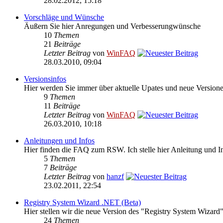
28.02.2012, 15:18
Vorschläge und Wünsche
Äußern Sie hier Anregungen und Verbesserungwünsche
10
Themen
21
Beiträge
Letzter Beitrag
von
WinFAQ
28.03.2010, 09:04
Versionsinfos
Hier werden Sie immer über aktuelle Upates und neue Versione
9
Themen
11
Beiträge
Letzter Beitrag
von
WinFAQ
26.03.2010, 10:18
Anleitungen und Infos
Hier finden die FAQ zum RSW. Ich stelle hier Anleitung und I
5
Themen
7
Beiträge
Letzter Beitrag
von
hanzf
23.02.2011, 22:54
Registry System Wizard .NET (Beta)
Hier stellen wir die neue Version des "Registry System Wizard
24
Themen