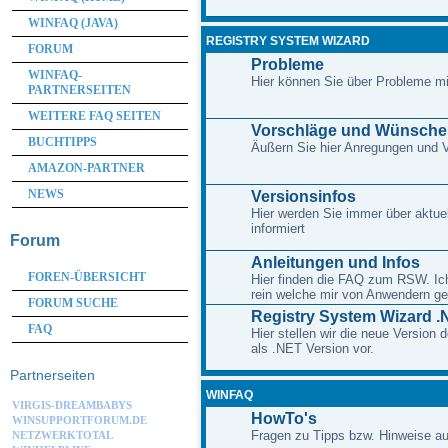
WINFAQ (JAVA)
REGISTRY SYSTEM WIZARD
FORUM
Probleme
WINFAQ-
Hier können Sie über Probleme m
PARTNERSEITEN
WEITERE FAQ SEITEN
Vorschläge und Wünsche
BUCHTIPPS
Äußern Sie hier Anregungen und
AMAZON-PARTNER
NEWS
Versionsinfos
Hier werden Sie immer über aktue
informiert
Forum
Anleitungen und Infos
FOREN-ÜBERSICHT
Hier finden die FAQ zum RSW. Ich 
rein welche mir von Anwendern ge
FORUM SUCHE
Registry System Wizard .
FAQ
Hier stellen wir die neue Version
als .NET Version vor.
Partnerseiten
WINFAQ
VIRGIS-DREAMBABYS
HowTo's
WINSUPPORTFORUM.DE
Fragen zu Tipps bzw. Hinweise au
NETZWERKTOTAL