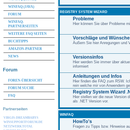
WINFAQ (JAVA)
REGISTRY SYSTEM WIZARD
FORUM
Probleme
WINFAQ-
Hier können Sie über Probleme m
PARTNERSEITEN
WEITERE FAQ SEITEN
Vorschläge und Wünsche
BUCHTIPPS
Äußern Sie hier Anregungen und
AMAZON-PARTNER
NEWS
Versionsinfos
Hier werden Sie immer über aktue
informiert
Forum
Anleitungen und Infos
FOREN-ÜBERSICHT
Hier finden die FAQ zum RSW. Ich 
rein welche mir von Anwendern ge
FORUM SUCHE
Registry System Wizard .
FAQ
Hier stellen wir die neue Version
als .NET Version vor.
Partnerseiten
WINFAQ
VIRGIS-DREAMBABYS
HowTo's
WINSUPPORTFORUM.DE
Fragen zu Tipps bzw. Hinweise au
NETZWERKTOTAL