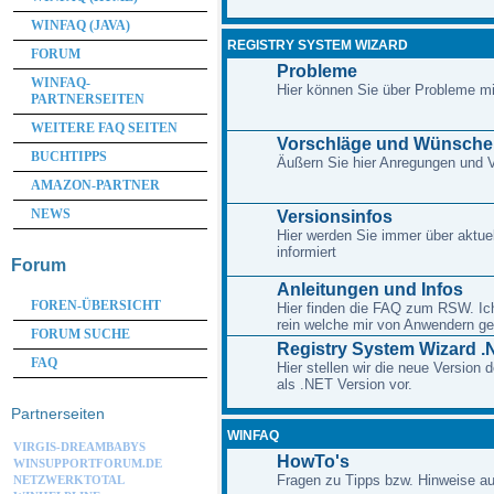
WINFAQ (JAVA)
REGISTRY SYSTEM WIZARD
FORUM
Probleme
WINFAQ-
Hier können Sie über Probleme m
PARTNERSEITEN
WEITERE FAQ SEITEN
Vorschläge und Wünsche
BUCHTIPPS
Äußern Sie hier Anregungen und
AMAZON-PARTNER
NEWS
Versionsinfos
Hier werden Sie immer über aktue
informiert
Forum
Anleitungen und Infos
FOREN-ÜBERSICHT
Hier finden die FAQ zum RSW. Ich 
rein welche mir von Anwendern ge
FORUM SUCHE
Registry System Wizard .
FAQ
Hier stellen wir die neue Version
als .NET Version vor.
Partnerseiten
WINFAQ
VIRGIS-DREAMBABYS
HowTo's
WINSUPPORTFORUM.DE
Fragen zu Tipps bzw. Hinweise au
NETZWERKTOTAL