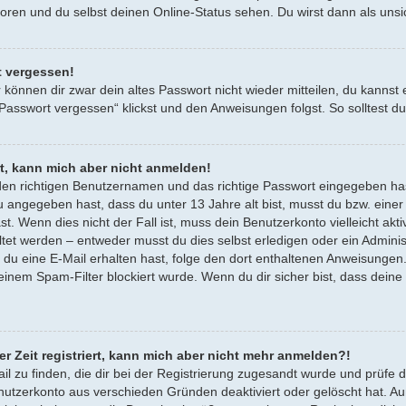
oren und du selbst deinen Online-Status sehen. Du wirst dann als unsi
t vergessen!
r können dir zwar dein altes Passwort nicht wieder mitteilen, du kann
 Passwort vergessen“ klickst und den Anweisungen folgst. So solltest 
rt, kann mich aber nicht anmelden!
den richtigen Benutzernamen und das richtige Passwort eingegeben ha
 du angegeben hast, dass du unter 13 Jahre alt bist, musst du bzw. ein
ast. Wenn dies nicht der Fall ist, muss dein Benutzerkonto vielleicht a
altet werden – entweder musst du dies selbst erledigen oder ein Administr
nn du eine E-Mail erhalten hast, folge den dort enthaltenen Anweisunge
 einem Spam-Filter blockiert wurde. Wenn du dir sicher bist, dass dein
er Zeit registriert, kann mich aber nicht mehr anmelden?!
ail zu finden, die dir bei der Registrierung zugesandt wurde und prüf
enutzerkonto aus verschieden Gründen deaktiviert oder gelöscht hat. A