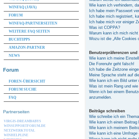
Wie kann ich verhindern, d
WINFAQ (JAVA)
Ich habe mein Passwort ve
FORUM
Ich habe mich registriert, 
Ich habe mich vor einiger Z
WINFAQ-PARTNERSEITEN
Was ist COPPA?
WEITERE FAQ SEITEN
Warum kann ich mich nicht 
Wozu ist die „Alle Cookies
BUCHTIPPS
AMAZON-PARTNER
Benutzerpräferenzen und 
NEWS
Wie kann ich meine Einstel
Die Forenuhr geht falsch!
Ich habe die Zeitzone einge
Forum
Meine Sprache steht auf di
Wie kann ich ein Bild unt
FOREN-ÜBERSICHT
Was ist mein Rang und wie 
FORUM SUCHE
Wenn ich bei einem Benutzer
anzumelden.
FAQ
Beiträge schreiben
Partnerseiten
Wie schreibe ich ein Them
VIRGIS-DREAMBABYS
Wie kann ich einen Beitrag
WINSUPPORTFORUM.DE
Wie kann ich meinem Beitra
NETZWERKTOTAL
Wie kann ich eine Umfrage 
WINHELPLINE
Wieso kann ich nicht mehr 