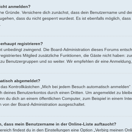
icht anmelden?
iche Gründe. Versichere dich zunächst, dass dein Benutzername und dein
ugehen, dass du nicht gesperrt wurdest. Es ist ebenfalls möglich, dass
.
erhaupt registrieren?
cht unbedingt zwingend. Die Board-Administration dieses Forums entsche
s registriertes Mitglied zusätzliche Funktionen, die Gäste nicht haben: z
t zu Benutzergruppen und so weiter. Wir empfehlen dir eine Anmeldung, da
atisch abgemeldet?
s Kontrollkästchen „Mich bei jedem Besuch automatisch anmelden“ nic
h deines Benutzerkontos durch einen Dritten. Um angemeldet zu bleib
nn du dich an einem öffentlichen Computer, zum Beispiel in einem Inter
h von der Board-Administration ausgeschaltet.
n, dass mein Benutzername in der Online-Liste auftaucht?
ereich findest du in den Einstellungen eine Option „Verbirg meinen Onl