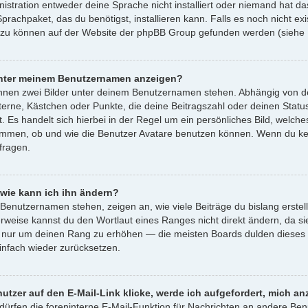
istration entweder deine Sprache nicht installiert oder niemand hat d
Sprachpaket, das du benötigst, installieren kann. Falls es noch nicht e
azu können auf der Website der phpBB Group gefunden werden (siehe L
 unter meinem Benutzernamen anzeigen?
önnen zwei Bilder unter deinem Benutzernamen stehen. Abhängig von de
Sterne, Kästchen oder Punkte, die deine Beitragszahl oder deinen Statu
. Es handelt sich hierbei in der Regel um ein persönliches Bild, welche
immen, ob und wie die Benutzer Avatare benutzen können. Wenn du kein
fragen.
wie kann ich ihn ändern?
Benutzernamen stehen, zeigen an, wie viele Beiträge du bislang erstel
rweise kannst du den Wortlaut eines Ranges nicht direkt ändern, da sie
, nur um deinen Rang zu erhöhen — die meisten Boards dulden dieses V
nfach wieder zurücksetzen.
utzer auf den E-Mail-Link klicke, werde ich aufgefordert, mich a
 dürfen die foreninterne E-Mail-Funktion für Nachrichten an andere Benu