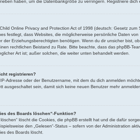
hrieben haben, um die Datenbankgröße zu verringern. Registriere dich 
ild Online Privacy and Protection Act of 1998 (deutsch: Gesetz zum Sc
es festlegt, dass Websites, die möglicherweise persönliche Daten von
der Erziehungsberechtigten benötigen. Wenn du dir unsicher bist, ob d
e einen rechtlichen Beistand zu Rate. Bitte beachte, dass das phpBB-Te
licher Art ist; außer solchen, die weiter unten behandelt werden.
cht registrieren?
 IP-Adresse oder der Benutzername, mit dem du dich anmelden möchtes
 ausgeschaltet sein, damit sich keine neuen Benutzer mehr anmelden
kies des Boards löschen“-Funktion?
 löschen“ löscht die Cookies, die phpBB erstellt hat und die dafür so
eispielsweise den „Gelesen“-Status – sofern von der Administration ak
ies des Boards löscht.