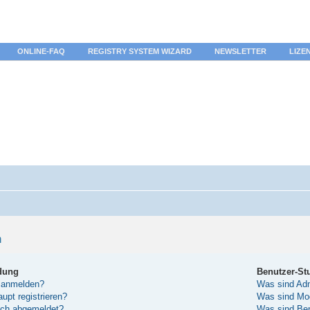
ONLINE-FAQ
REGISTRY SYSTEM WIZARD
NEWSLETTER
LIZE
n
dung
Benutzer-St
 anmelden?
Was sind Adm
pt registrieren?
Was sind Mo
sch abgemeldet?
Was sind Be