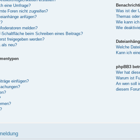
Benachricht
ich eine Umfrage?
Was ist der 
te Foren nicht zugreifen?
Themas oder
teianhänge anfügen?
Wie kann ich
t?
Wie deaktivi
 Moderatoren melden?
“-Schaltfläche beim Schreiben eines Beitrags?
rst freigegeben werden?
Dateianhäng
 als neu?
Welche Datei
Kann ich eine
ementypen
phpBB3 betr
Wer hat dies
Warum ist Fun
iträge einfügen?
An wen soll 
machungen?
diesem Forum
en?
?
hemen?
?
nmeldung