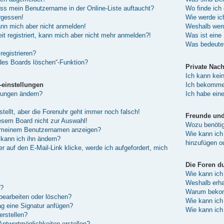
ass mein Benutzername in der Online-Liste auftaucht?
Wo finde ich 
rgessen!
Wie werde ic
kann mich aber nicht anmelden!
Weshalb werd
eit registriert, kann mich aber nicht mehr anmelden?!
Was ist eine
Was bedeutet
registrieren?
 des Boards löschen“-Funktion?
Private Nach
Ich kann kei
-einstellungen
Ich bekomme 
lungen ändern?
Ich habe ein
stellt, aber die Forenuhr geht immer noch falsch!
Freunde und 
esem Board nicht zur Auswahl!
Wozu benötige
er meinem Benutzernamen anzeigen?
Wie kann ich 
kann ich ihn ändern?
hinzufügen o
 auf den E-Mail-Link klicke, werde ich aufgefordert, mich
Die Foren d
Wie kann ich
Weshalb erha
a?
Warum bekomm
 bearbeiten oder löschen?
Wie kann ich
g eine Signatur anfügen?
Wie kann ich
erstellen?
Antwortmöglichkeiten erstellen?