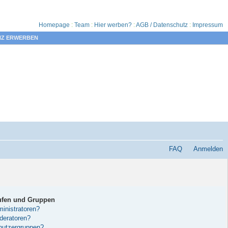
Homepage
:
Team
:
Hier werben?
:
AGB / Datenschutz
:
Impressum
NZ ERWERBEN
FAQ
Anmelden
ufen und Gruppen
inistratoren?
deratoren?
nutzergruppen?