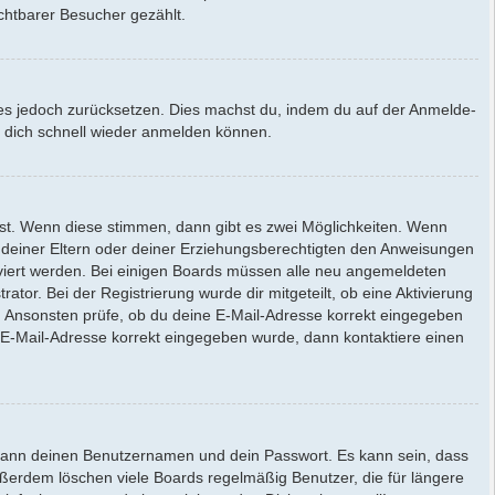
chtbarer Besucher gezählt.
st es jedoch zurücksetzen. Dies machst du, indem du auf der Anmelde-
du dich schnell wieder anmelden können.
st. Wenn diese stimmen, dann gibt es zwei Möglichkeiten. Wenn
er deiner Eltern oder deiner Erziehungsberechtigten den Anweisungen
ktiviert werden. Bei einigen Boards müssen alle neu angemeldeten
ator. Bei der Registrierung wurde dir mitgeteilt, ob eine Aktivierung
n. Ansonsten prüfe, ob du deine E-Mail-Adresse korrekt eingegeben
e E-Mail-Adresse korrekt eingegeben wurde, dann kontaktiere einen
e dann deinen Benutzernamen und dein Passwort. Es kann sein, dass
ußerdem löschen viele Boards regelmäßig Benutzer, die für längere