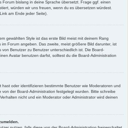
as Forum bislang in deine Sprache übersetzt. Frage ggf. einen
xistiert, würden wir uns freuen, wenn du es übersetzen würdest.
ink am Ende jeder Seite).
m gewählten Style ist das erste Bild meist mit deinem Rang
s im Forum angeben. Das zweite, meist größere Bild darunter, ist
s von Benutzer zu Benutzer unterschiedlich ist. Die Board-
en Avatar benutzen darfst, solltest du die Board-Administration
lt hast oder identifizieren bestimmte Benutzer wie Moderatoren und
 von der Board-Administration festgelegt wurden. Bitte schreibe
erhalten nicht und ein Moderator oder Administrator wird deinen
nzumelden.
tzer nutzen, falls diese von der Board-Administration freigeschaltet