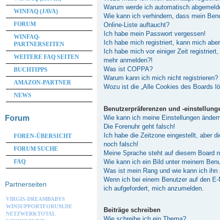
Warum werde ich automatisch abgemeld
WINFAQ (JAVA)
Wie kann ich verhindern, dass mein Ben
FORUM
Online-Liste auftaucht?
Ich habe mein Passwort vergessen!
WINFAQ-
Ich habe mich registriert, kann mich abe
PARTNERSEITEN
Ich habe mich vor einiger Zeit registriert
WEITERE FAQ SEITEN
mehr anmelden?!
Was ist COPPA?
BUCHTIPPS
Warum kann ich mich nicht registrieren?
AMAZON-PARTNER
Wozu ist die „Alle Cookies des Boards l
NEWS
Benutzerpräferenzen und -einstellung
Wie kann ich meine Einstellungen änder
Forum
Die Forenuhr geht falsch!
Ich habe die Zeitzone eingestellt, aber 
FOREN-ÜBERSICHT
noch falsch!
FORUM SUCHE
Meine Sprache steht auf diesem Board n
Wie kann ich ein Bild unter meinem Be
FAQ
Was ist mein Rang und wie kann ich ihn
Wenn ich bei einem Benutzer auf den E-M
Partnerseiten
ich aufgefordert, mich anzumelden.
VIRGIS-DREAMBABYS
WINSUPPORTFORUM.DE
Beiträge schreiben
NETZWERKTOTAL
Wie schreibe ich ein Thema?