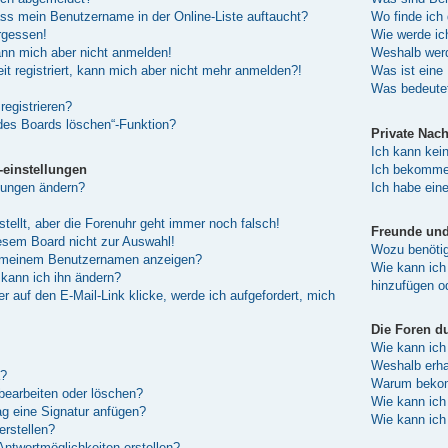
ass mein Benutzername in der Online-Liste auftaucht?
Wo finde ich 
rgessen!
Wie werde ic
kann mich aber nicht anmelden!
Weshalb werd
eit registriert, kann mich aber nicht mehr anmelden?!
Was ist eine
Was bedeutet
registrieren?
 des Boards löschen“-Funktion?
Private Nach
Ich kann kei
-einstellungen
Ich bekomme 
lungen ändern?
Ich habe ein
stellt, aber die Forenuhr geht immer noch falsch!
Freunde und 
esem Board nicht zur Auswahl!
Wozu benötige
er meinem Benutzernamen anzeigen?
Wie kann ich 
kann ich ihn ändern?
hinzufügen o
 auf den E-Mail-Link klicke, werde ich aufgefordert, mich
Die Foren d
Wie kann ich
Weshalb erha
a?
Warum bekomm
 bearbeiten oder löschen?
Wie kann ich
g eine Signatur anfügen?
Wie kann ich
erstellen?
Antwortmöglichkeiten erstellen?