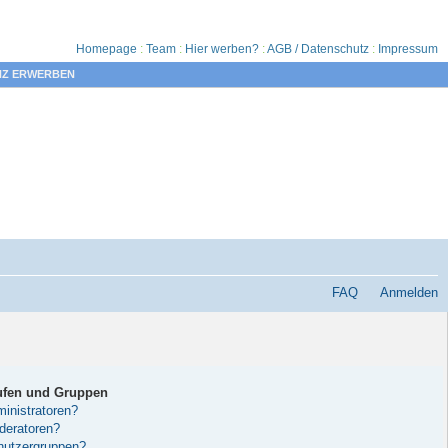
Homepage
:
Team
:
Hier werben?
:
AGB / Datenschutz
:
Impressum
NZ ERWERBEN
FAQ
Anmelden
ufen und Gruppen
inistratoren?
deratoren?
nutzergruppen?