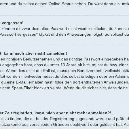
oren und du selbst deinen Online-Status sehen. Du wirst dann als unsi
t vergessen!
r können dir zwar dein altes Passwort nicht wieder mitteilen, du kann
 Passwort vergessen“ klickst und den Anweisungen folgst. So solltest 
rt, kann mich aber nicht anmelden!
den richtigen Benutzernamen und das richtige Passwort eingegeben ha
 du angegeben hast, dass du unter 13 Jahre alt bist, musst du bzw. ein
ast. Wenn dies nicht der Fall ist, muss dein Benutzerkonto vielleicht a
altet werden – entweder musst du dies selbst erledigen oder ein Administr
nn du eine E-Mail erhalten hast, folge den dort enthaltenen Anweisunge
 einem Spam-Filter blockiert wurde. Wenn du dir sicher bist, dass dein
er Zeit registriert, kann mich aber nicht mehr anmelden?!
ail zu finden, die dir bei der Registrierung zugesandt wurde und prüf
enutzerkonto aus verschieden Gründen deaktiviert oder gelöscht hat. A