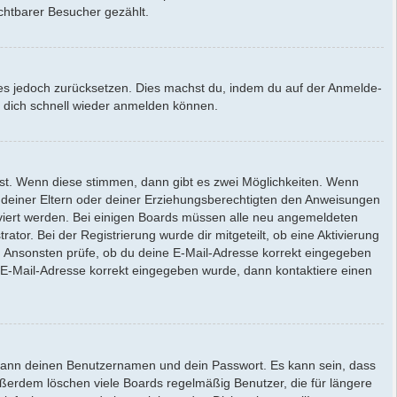
chtbarer Besucher gezählt.
st es jedoch zurücksetzen. Dies machst du, indem du auf der Anmelde-
du dich schnell wieder anmelden können.
st. Wenn diese stimmen, dann gibt es zwei Möglichkeiten. Wenn
er deiner Eltern oder deiner Erziehungsberechtigten den Anweisungen
ktiviert werden. Bei einigen Boards müssen alle neu angemeldeten
ator. Bei der Registrierung wurde dir mitgeteilt, ob eine Aktivierung
n. Ansonsten prüfe, ob du deine E-Mail-Adresse korrekt eingegeben
e E-Mail-Adresse korrekt eingegeben wurde, dann kontaktiere einen
e dann deinen Benutzernamen und dein Passwort. Es kann sein, dass
ußerdem löschen viele Boards regelmäßig Benutzer, die für längere