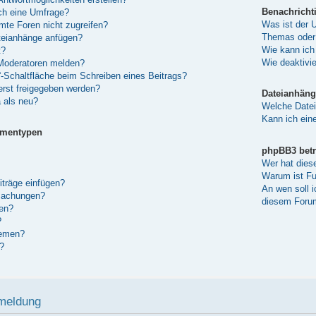
Benachricht
ich eine Umfrage?
Was ist der 
te Foren nicht zugreifen?
Themas oder
teianhänge anfügen?
Wie kann ich
t?
Wie deaktivi
 Moderatoren melden?
“-Schaltfläche beim Schreiben eines Beitrags?
rst freigegeben werden?
Dateianhäng
 als neu?
Welche Datei
Kann ich eine
ementypen
phpBB3 betr
Wer hat dies
Warum ist Fun
iträge einfügen?
An wen soll 
machungen?
diesem Forum
en?
?
hemen?
?
nmeldung