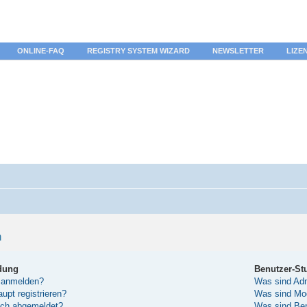
ONLINE-FAQ
REGISTRY SYSTEM WIZARD
NEWSLETTER
LIZE
n
dung
Benutzer-St
 anmelden?
Was sind Adm
pt registrieren?
Was sind Mo
sch abgemeldet?
Was sind Be