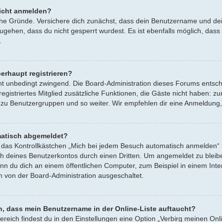
icht anmelden?
iche Gründe. Versichere dich zunächst, dass dein Benutzername und dein
ugehen, dass du nicht gesperrt wurdest. Es ist ebenfalls möglich, dass
.
erhaupt registrieren?
cht unbedingt zwingend. Die Board-Administration dieses Forums entsche
s registriertes Mitglied zusätzliche Funktionen, die Gäste nicht haben: z
t zu Benutzergruppen und so weiter. Wir empfehlen dir eine Anmeldung, da
atisch abgemeldet?
s Kontrollkästchen „Mich bei jedem Besuch automatisch anmelden“ nic
h deines Benutzerkontos durch einen Dritten. Um angemeldet zu bleib
nn du dich an einem öffentlichen Computer, zum Beispiel in einem Inter
h von der Board-Administration ausgeschaltet.
n, dass mein Benutzername in der Online-Liste auftaucht?
ereich findest du in den Einstellungen eine Option „Verbirg meinen Onl