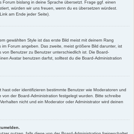
as Forum bislang in deine Sprache übersetzt. Frage ggf. einen
xistiert, würden wir uns freuen, wenn du es übersetzen würdest.
ink am Ende jeder Seite).
m gewählten Style ist das erste Bild meist mit deinem Rang
s im Forum angeben. Das zweite, meist größere Bild darunter, ist
s von Benutzer zu Benutzer unterschiedlich ist. Die Board-
en Avatar benutzen darfst, solltest du die Board-Administration
lt hast oder identifizieren bestimmte Benutzer wie Moderatoren und
 von der Board-Administration festgelegt wurden. Bitte schreibe
erhalten nicht und ein Moderator oder Administrator wird deinen
nzumelden.
tzer nutzen, falls diese von der Board-Administration freigeschaltet