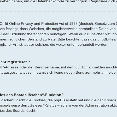
hrieben haben, um die Datenbankgröße zu verringern. Registriere dich 
ild Online Privacy and Protection Act of 1998 (deutsch: Gesetz zum Sc
es festlegt, dass Websites, die möglicherweise persönliche Daten von
der Erziehungsberechtigten benötigen. Wenn du dir unsicher bist, ob d
e einen rechtlichen Beistand zu Rate. Bitte beachte, dass das phpBB-Te
licher Art ist; außer solchen, die weiter unten behandelt werden.
cht registrieren?
 IP-Adresse oder der Benutzername, mit dem du dich anmelden möchtes
 ausgeschaltet sein, damit sich keine neuen Benutzer mehr anmelden
kies des Boards löschen“-Funktion?
 löschen“ löscht die Cookies, die phpBB erstellt hat und die dafür so
eispielsweise den „Gelesen“-Status – sofern von der Administration ak
ies des Boards löscht.