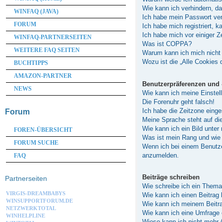
Wie kann ich verhindern, d
WINFAQ (JAVA)
Ich habe mein Passwort ve
FORUM
Ich habe mich registriert, 
Ich habe mich vor einiger Z
WINFAQ-PARTNERSEITEN
Was ist COPPA?
WEITERE FAQ SEITEN
Warum kann ich mich nicht 
Wozu ist die „Alle Cookies
BUCHTIPPS
AMAZON-PARTNER
Benutzerpräferenzen und 
NEWS
Wie kann ich meine Einstel
Die Forenuhr geht falsch!
Ich habe die Zeitzone einge
Forum
Meine Sprache steht auf di
Wie kann ich ein Bild unt
FOREN-ÜBERSICHT
Was ist mein Rang und wie 
FORUM SUCHE
Wenn ich bei einem Benutzer
anzumelden.
FAQ
Beiträge schreiben
Partnerseiten
Wie schreibe ich ein Them
VIRGIS-DREAMBABYS
Wie kann ich einen Beitrag
WINSUPPORTFORUM.DE
Wie kann ich meinem Beitra
NETZWERKTOTAL
Wie kann ich eine Umfrage 
WINHELPLINE
Wieso kann ich nicht mehr 