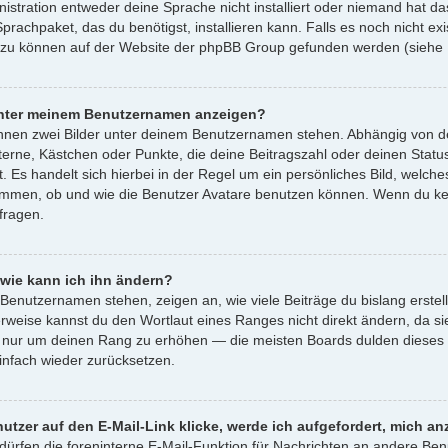
istration entweder deine Sprache nicht installiert oder niemand hat d
Sprachpaket, das du benötigst, installieren kann. Falls es noch nicht e
azu können auf der Website der phpBB Group gefunden werden (siehe L
 unter meinem Benutzernamen anzeigen?
önnen zwei Bilder unter deinem Benutzernamen stehen. Abhängig von de
Sterne, Kästchen oder Punkte, die deine Beitragszahl oder deinen Statu
. Es handelt sich hierbei in der Regel um ein persönliches Bild, welche
immen, ob und wie die Benutzer Avatare benutzen können. Wenn du kein
fragen.
wie kann ich ihn ändern?
Benutzernamen stehen, zeigen an, wie viele Beiträge du bislang erstel
rweise kannst du den Wortlaut eines Ranges nicht direkt ändern, da sie
, nur um deinen Rang zu erhöhen — die meisten Boards dulden dieses V
nfach wieder zurücksetzen.
utzer auf den E-Mail-Link klicke, werde ich aufgefordert, mich a
 dürfen die foreninterne E-Mail-Funktion für Nachrichten an andere Benu