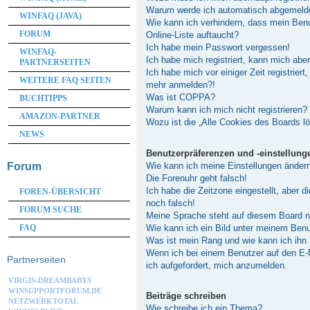
Warum werde ich automatisch abgemeld
WINFAQ (JAVA)
Wie kann ich verhindern, dass mein Ben
FORUM
Online-Liste auftaucht?
Ich habe mein Passwort vergessen!
WINFAQ-
Ich habe mich registriert, kann mich abe
PARTNERSEITEN
Ich habe mich vor einiger Zeit registriert
WEITERE FAQ SEITEN
mehr anmelden?!
Was ist COPPA?
BUCHTIPPS
Warum kann ich mich nicht registrieren?
AMAZON-PARTNER
Wozu ist die „Alle Cookies des Boards l
NEWS
Benutzerpräferenzen und -einstellung
Wie kann ich meine Einstellungen änder
Forum
Die Forenuhr geht falsch!
Ich habe die Zeitzone eingestellt, aber 
FOREN-ÜBERSICHT
noch falsch!
FORUM SUCHE
Meine Sprache steht auf diesem Board n
Wie kann ich ein Bild unter meinem Be
FAQ
Was ist mein Rang und wie kann ich ihn
Wenn ich bei einem Benutzer auf den E-M
Partnerseiten
ich aufgefordert, mich anzumelden.
VIRGIS-DREAMBABYS
WINSUPPORTFORUM.DE
Beiträge schreiben
NETZWERKTOTAL
Wie schreibe ich ein Thema?