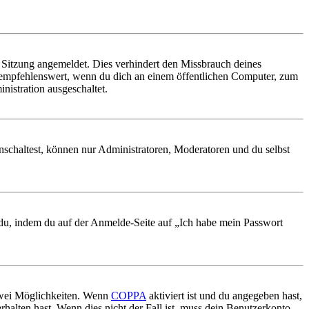
Sitzung angemeldet. Dies verhindert den Missbrauch deines
 empfehlenswert, wenn du dich an einem öffentlichen Computer, zum
nistration ausgeschaltet.
nschaltest, können nur Administratoren, Moderatoren und du selbst
t du, indem du auf der Anmelde-Seite auf „Ich habe mein Passwort
 zwei Möglichkeiten. Wenn
COPPA
aktiviert ist und du angegeben hast,
rhalten hast. Wenn dies nicht der Fall ist, muss dein Benutzerkonto