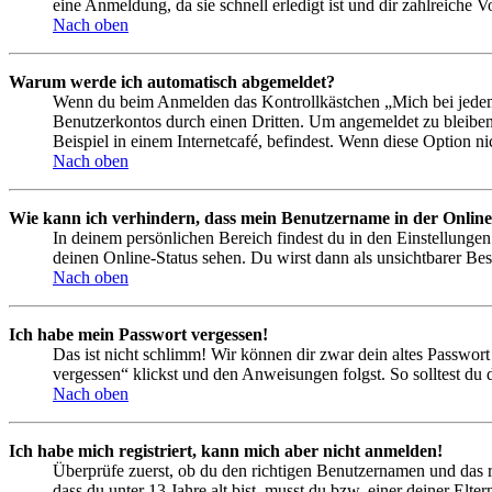
eine Anmeldung, da sie schnell erledigt ist und dir zahlreiche Vo
Nach oben
Warum werde ich automatisch abgemeldet?
Wenn du beim Anmelden das Kontrollkästchen „Mich bei jedem 
Benutzerkontos durch einen Dritten. Um angemeldet zu bleiben
Beispiel in einem Internetcafé, befindest. Wenn diese Option n
Nach oben
Wie kann ich verhindern, dass mein Benutzername in der Online
In deinem persönlichen Bereich findest du in den Einstellunge
deinen Online-Status sehen. Du wirst dann als unsichtbarer Bes
Nach oben
Ich habe mein Passwort vergessen!
Das ist nicht schlimm! Wir können dir zwar dein altes Passwort
vergessen“ klickst und den Anweisungen folgst. So solltest du
Nach oben
Ich habe mich registriert, kann mich aber nicht anmelden!
Überprüfe zuerst, ob du den richtigen Benutzernamen und das 
dass du unter 13 Jahre alt bist, musst du bzw. einer deiner Elt