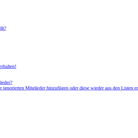
lt?
rhalten!
lieder?
er ignorierten Mitglieder hinzufügen oder diese wieder aus den Listen e