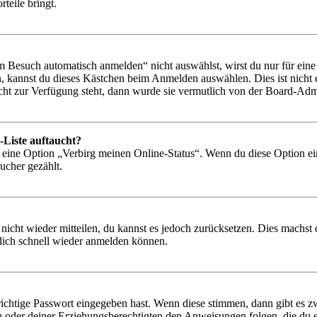
rteile bringt.
Besuch automatisch anmelden“ nicht auswählst, wirst du nur für eine 
, kannst du dieses Kästchen beim Anmelden auswählen. Dies ist nicht
icht zur Verfügung steht, dann wurde sie vermutlich von der Board-Admi
-Liste auftaucht?
n eine Option „Verbirg meinen Online-Status“. Wenn du diese Option ei
ucher gezählt.
 nicht wieder mitteilen, du kannst es jedoch zurücksetzen. Dies machs
 dich schnell wieder anmelden können.
richtige Passwort eingegeben hast. Wenn diese stimmen, dann gibt es
ern oder deiner Erziehungsberechtigten den Anweisungen folgen, die du e