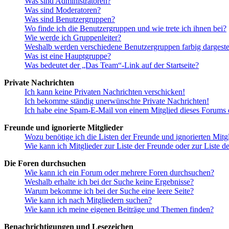
Was sind Administratoren?
Was sind Moderatoren?
Was sind Benutzergruppen?
Wo finde ich die Benutzergruppen und wie trete ich ihnen bei?
Wie werde ich Gruppenleiter?
Weshalb werden verschiedene Benutzergruppen farbig dargestel
Was ist eine Hauptgruppe?
Was bedeutet der „Das Team“-Link auf der Startseite?
Private Nachrichten
Ich kann keine Privaten Nachrichten verschicken!
Ich bekomme ständig unerwünschte Private Nachrichten!
Ich habe eine Spam-E-Mail von einem Mitglied dieses Forums e
Freunde und ignorierte Mitglieder
Wozu benötige ich die Listen der Freunde und ignorierten Mitg
Wie kann ich Mitglieder zur Liste der Freunde oder zur Liste d
Die Foren durchsuchen
Wie kann ich ein Forum oder mehrere Foren durchsuchen?
Weshalb erhalte ich bei der Suche keine Ergebnisse?
Warum bekomme ich bei der Suche eine leere Seite?
Wie kann ich nach Mitgliedern suchen?
Wie kann ich meine eigenen Beiträge und Themen finden?
Benachrichtigungen und Lesezeichen