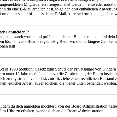
 angemeldeten Mitglieder erst freigeschaltet werden – entweder musst du
. Wenn du eine E-Mail erhalten hast, folge den dort enthaltenen Anweis
nn du dir sicher bist, dass deine E-Mail-Adresse korrekt eingegeben w
t mehr anmelden?!
rierung zugesandt wurde und prüfe dann deinen Benutzernamen und dein 
em löschen viele Boards regelmäßig Benutzer, die für längere Zeit kei
onen teil!
 of 1998 (deutsch: Gesetz zum Schutz der Privatsphäre von Kindern im
ern unter 13 Jahren erheben, hierzu die Zustimmung der Eltern bezieh
 dich zu registrieren versuchst, zutrifft, ziehe einen rechtlichen Beist
ten jeglicher Art ist; außer solchen, die weiter unten behandelt werden.
it dem du dich anmelden möchtest, von der Board-Administration gespe
Um Hilfe zu erhalten, wende dich an die Board-Administration.