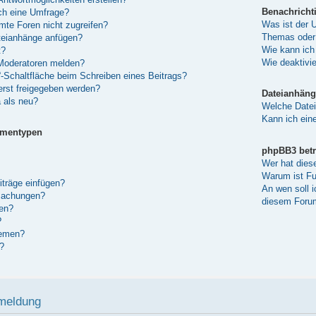
Benachricht
ich eine Umfrage?
Was ist der 
te Foren nicht zugreifen?
Themas oder
teianhänge anfügen?
Wie kann ich
t?
Wie deaktivi
 Moderatoren melden?
“-Schaltfläche beim Schreiben eines Beitrags?
rst freigegeben werden?
Dateianhäng
 als neu?
Welche Datei
Kann ich eine
ementypen
phpBB3 betr
Wer hat dies
Warum ist Fun
iträge einfügen?
An wen soll 
machungen?
diesem Forum
en?
?
hemen?
?
nmeldung