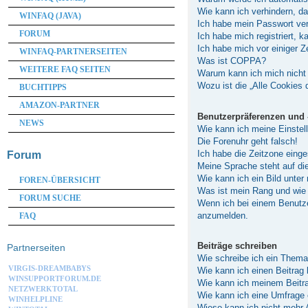
Wie kann ich verhindern, d
WINFAQ (JAVA)
Ich habe mein Passwort ve
FORUM
Ich habe mich registriert, 
Ich habe mich vor einiger Z
WINFAQ-PARTNERSEITEN
Was ist COPPA?
WEITERE FAQ SEITEN
Warum kann ich mich nicht 
Wozu ist die „Alle Cookies
BUCHTIPPS
AMAZON-PARTNER
Benutzerpräferenzen und 
NEWS
Wie kann ich meine Einstel
Die Forenuhr geht falsch!
Ich habe die Zeitzone einge
Forum
Meine Sprache steht auf di
Wie kann ich ein Bild unt
FOREN-ÜBERSICHT
Was ist mein Rang und wie 
FORUM SUCHE
Wenn ich bei einem Benutzer
anzumelden.
FAQ
Beiträge schreiben
Partnerseiten
Wie schreibe ich ein Them
VIRGIS-DREAMBABYS
Wie kann ich einen Beitrag
WINSUPPORTFORUM.DE
Wie kann ich meinem Beitra
NETZWERKTOTAL
Wie kann ich eine Umfrage 
WINHELPLINE
Wieso kann ich nicht mehr 