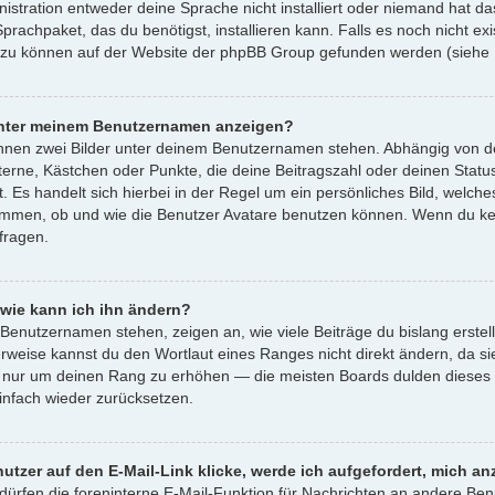
istration entweder deine Sprache nicht installiert oder niemand hat d
Sprachpaket, das du benötigst, installieren kann. Falls es noch nicht e
azu können auf der Website der phpBB Group gefunden werden (siehe L
 unter meinem Benutzernamen anzeigen?
önnen zwei Bilder unter deinem Benutzernamen stehen. Abhängig von de
Sterne, Kästchen oder Punkte, die deine Beitragszahl oder deinen Statu
. Es handelt sich hierbei in der Regel um ein persönliches Bild, welche
immen, ob und wie die Benutzer Avatare benutzen können. Wenn du kein
fragen.
wie kann ich ihn ändern?
Benutzernamen stehen, zeigen an, wie viele Beiträge du bislang erstel
rweise kannst du den Wortlaut eines Ranges nicht direkt ändern, da sie
, nur um deinen Rang zu erhöhen — die meisten Boards dulden dieses V
nfach wieder zurücksetzen.
utzer auf den E-Mail-Link klicke, werde ich aufgefordert, mich a
 dürfen die foreninterne E-Mail-Funktion für Nachrichten an andere Benu