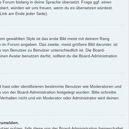
as Forum bislang in deine Sprache übersetzt. Frage ggf. einen
xistiert, würden wir uns freuen, wenn du es übersetzen würdest.
ink am Ende jeder Seite).
m gewählten Style ist das erste Bild meist mit deinem Rang
s im Forum angeben. Das zweite, meist größere Bild darunter, ist
s von Benutzer zu Benutzer unterschiedlich ist. Die Board-
en Avatar benutzen darfst, solltest du die Board-Administration
lt hast oder identifizieren bestimmte Benutzer wie Moderatoren und
 von der Board-Administration festgelegt wurden. Bitte schreibe
erhalten nicht und ein Moderator oder Administrator wird deinen
nzumelden.
tzer nutzen, falls diese von der Board-Administration freigeschaltet