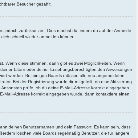
chtbarer Besucher gezählt.
st es jedoch zurücksetzen. Dies machst du, indem du auf der Anmelde-
du dich schnell wieder anmelden können.
st. Wenn diese stimmen, dann gibt es zwei Möglichkeiten. Wenn
er deiner Eltern oder deiner Erziehungsberechtigten den Anweisungen
ktiviert werden. Bei einigen Boards müssen alle neu angemeldeten
ator. Bei der Registrierung wurde dir mitgeteilt, ob eine Aktivierung
n. Ansonsten prüfe, ob du deine E-Mail-Adresse korrekt eingegeben
e E-Mail-Adresse korrekt eingegeben wurde, dann kontaktiere einen
e dann deinen Benutzernamen und dein Passwort. Es kann sein, dass
ußerdem löschen viele Boards regelmäßig Benutzer, die für längere