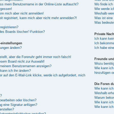
ass mein Benutzername in der Online-Liste auftaucht?
Wo finde ich 
rgessen!
Wie werde ic
kann mich aber nicht anmelden!
Weshalb werd
eit registriert, kann mich aber nicht mehr anmelden?!
Was ist eine
Was bedeutet
registrieren?
 des Boards löschen“-Funktion?
Private Nach
Ich kann kei
-einstellungen
Ich bekomme 
lungen ändern?
Ich habe ein
stellt, aber die Forenuhr geht immer noch falsch!
Freunde und 
esem Board nicht zur Auswahl!
Wozu benötige
er meinem Benutzernamen anzeigen?
Wie kann ich 
kann ich ihn ändern?
hinzufügen o
 auf den E-Mail-Link klicke, werde ich aufgefordert, mich
Die Foren d
Wie kann ich
Weshalb erha
a?
Warum bekomm
 bearbeiten oder löschen?
Wie kann ich
g eine Signatur anfügen?
Wie kann ich
erstellen?
Antwortmöglichkeiten erstellen?