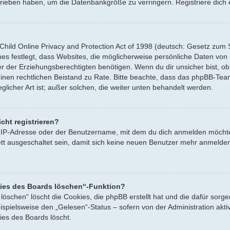
hrieben haben, um die Datenbankgröße zu verringern. Registriere dich 
ild Online Privacy and Protection Act of 1998 (deutsch: Gesetz zum Sc
es festlegt, dass Websites, die möglicherweise persönliche Daten von
der Erziehungsberechtigten benötigen. Wenn du dir unsicher bist, ob d
e einen rechtlichen Beistand zu Rate. Bitte beachte, dass das phpBB-Te
licher Art ist; außer solchen, die weiter unten behandelt werden.
cht registrieren?
 IP-Adresse oder der Benutzername, mit dem du dich anmelden möchtes
 ausgeschaltet sein, damit sich keine neuen Benutzer mehr anmelden
kies des Boards löschen“-Funktion?
 löschen“ löscht die Cookies, die phpBB erstellt hat und die dafür so
eispielsweise den „Gelesen“-Status – sofern von der Administration ak
ies des Boards löscht.