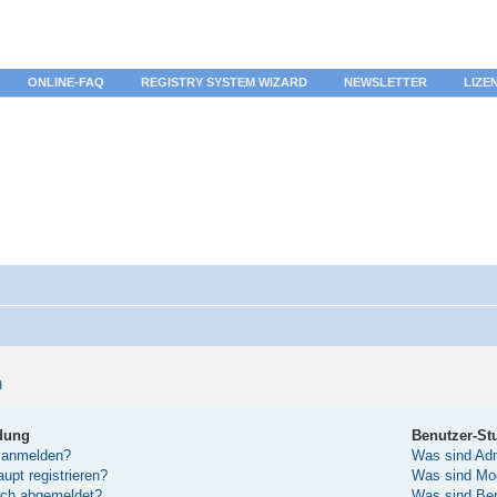
ONLINE-FAQ
REGISTRY SYSTEM WIZARD
NEWSLETTER
LIZE
n
dung
Benutzer-St
 anmelden?
Was sind Adm
pt registrieren?
Was sind Mo
sch abgemeldet?
Was sind Be