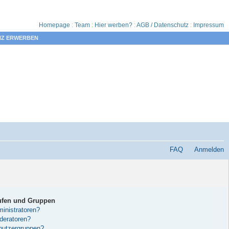
Homepage
:
Team
:
Hier werben?
:
AGB / Datenschutz
:
Impressum
NZ ERWERBEN
FAQ
Anmelden
ufen und Gruppen
inistratoren?
deratoren?
nutzergruppen?