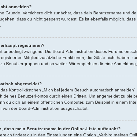
icht anmelden?
iche Gründe. Versichere dich zunächst, dass dein Benutzername und dein
ugehen, dass du nicht gesperrt wurdest. Es ist ebenfalls möglich, dass
.
erhaupt registrieren?
cht unbedingt zwingend. Die Board-Administration dieses Forums entsche
s registriertes Mitglied zusätzliche Funktionen, die Gäste nicht haben: z
t zu Benutzergruppen und so weiter. Wir empfehlen dir eine Anmeldung, da
atisch abgemeldet?
s Kontrollkästchen „Mich bei jedem Besuch automatisch anmelden“ nic
h deines Benutzerkontos durch einen Dritten. Um angemeldet zu bleib
nn du dich an einem öffentlichen Computer, zum Beispiel in einem Inter
h von der Board-Administration ausgeschaltet.
n, dass mein Benutzername in der Online-Liste auftaucht?
ereich findest du in den Einstellungen eine Option „Verbirg meinen Onl