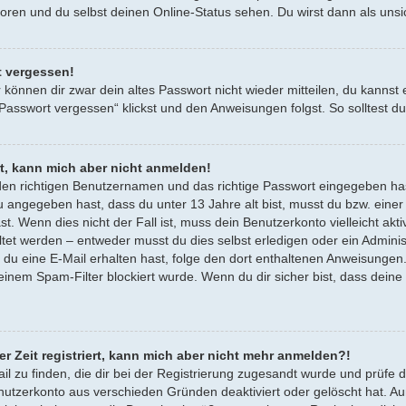
oren und du selbst deinen Online-Status sehen. Du wirst dann als unsi
t vergessen!
r können dir zwar dein altes Passwort nicht wieder mitteilen, du kann
 Passwort vergessen“ klickst und den Anweisungen folgst. So solltest 
rt, kann mich aber nicht anmelden!
den richtigen Benutzernamen und das richtige Passwort eingegeben ha
 du angegeben hast, dass du unter 13 Jahre alt bist, musst du bzw. ein
ast. Wenn dies nicht der Fall ist, muss dein Benutzerkonto vielleicht a
altet werden – entweder musst du dies selbst erledigen oder ein Administr
nn du eine E-Mail erhalten hast, folge den dort enthaltenen Anweisunge
 einem Spam-Filter blockiert wurde. Wenn du dir sicher bist, dass dein
er Zeit registriert, kann mich aber nicht mehr anmelden?!
ail zu finden, die dir bei der Registrierung zugesandt wurde und prüf
enutzerkonto aus verschieden Gründen deaktiviert oder gelöscht hat. A