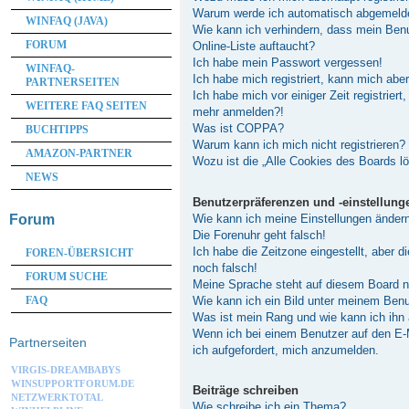
Warum werde ich automatisch abgemeld
WINFAQ (JAVA)
Wie kann ich verhindern, dass mein Ben
FORUM
Online-Liste auftaucht?
Ich habe mein Passwort vergessen!
WINFAQ-
Ich habe mich registriert, kann mich abe
PARTNERSEITEN
Ich habe mich vor einiger Zeit registriert
WEITERE FAQ SEITEN
mehr anmelden?!
Was ist COPPA?
BUCHTIPPS
Warum kann ich mich nicht registrieren?
AMAZON-PARTNER
Wozu ist die „Alle Cookies des Boards l
NEWS
Benutzerpräferenzen und -einstellung
Wie kann ich meine Einstellungen änder
Forum
Die Forenuhr geht falsch!
Ich habe die Zeitzone eingestellt, aber 
FOREN-ÜBERSICHT
noch falsch!
FORUM SUCHE
Meine Sprache steht auf diesem Board n
Wie kann ich ein Bild unter meinem Be
FAQ
Was ist mein Rang und wie kann ich ihn
Wenn ich bei einem Benutzer auf den E-M
Partnerseiten
ich aufgefordert, mich anzumelden.
VIRGIS-DREAMBABYS
WINSUPPORTFORUM.DE
Beiträge schreiben
NETZWERKTOTAL
Wie schreibe ich ein Thema?