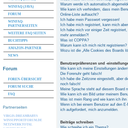
Warum werde ich automatisch abgemeld
WINFAQ (JAVA)
Wie kann ich verhindern, dass mein Ben
FORUM
Online-Liste auftaucht?
Ich habe mein Passwort vergessen!
WINFAQ-
Ich habe mich registriert, kann mich abe
PARTNERSEITEN
Ich habe mich vor einiger Zeit registriert
WEITERE FAQ SEITEN
mehr anmelden?!
Was ist COPPA?
BUCHTIPPS
Warum kann ich mich nicht registrieren?
AMAZON-PARTNER
Wozu ist die „Alle Cookies des Boards l
NEWS
Benutzerpräferenzen und -einstellung
Wie kann ich meine Einstellungen änder
Forum
Die Forenuhr geht falsch!
Ich habe die Zeitzone eingestellt, aber 
FOREN-ÜBERSICHT
noch falsch!
FORUM SUCHE
Meine Sprache steht auf diesem Board n
Wie kann ich ein Bild unter meinem Be
FAQ
Was ist mein Rang und wie kann ich ihn
Wenn ich bei einem Benutzer auf den E-M
Partnerseiten
ich aufgefordert, mich anzumelden.
VIRGIS-DREAMBABYS
WINSUPPORTFORUM.DE
Beiträge schreiben
NETZWERKTOTAL
Wie schreibe ich ein Thema?