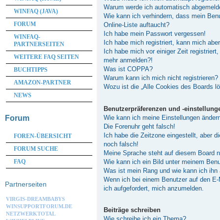
Warum werde ich automatisch abgemeld
WINFAQ (JAVA)
Wie kann ich verhindern, dass mein Ben
FORUM
Online-Liste auftaucht?
Ich habe mein Passwort vergessen!
WINFAQ-
Ich habe mich registriert, kann mich abe
PARTNERSEITEN
Ich habe mich vor einiger Zeit registriert
WEITERE FAQ SEITEN
mehr anmelden?!
Was ist COPPA?
BUCHTIPPS
Warum kann ich mich nicht registrieren?
AMAZON-PARTNER
Wozu ist die „Alle Cookies des Boards l
NEWS
Benutzerpräferenzen und -einstellung
Wie kann ich meine Einstellungen änder
Forum
Die Forenuhr geht falsch!
Ich habe die Zeitzone eingestellt, aber 
FOREN-ÜBERSICHT
noch falsch!
FORUM SUCHE
Meine Sprache steht auf diesem Board n
Wie kann ich ein Bild unter meinem Be
FAQ
Was ist mein Rang und wie kann ich ihn
Wenn ich bei einem Benutzer auf den E-M
Partnerseiten
ich aufgefordert, mich anzumelden.
VIRGIS-DREAMBABYS
WINSUPPORTFORUM.DE
Beiträge schreiben
NETZWERKTOTAL
Wie schreibe ich ein Thema?