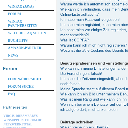
Warum werde ich automatisch abgemeld
WINFAQ (JAVA)
Wie kann ich verhindern, dass mein Ben
FORUM
Online-Liste auftaucht?
Ich habe mein Passwort vergessen!
WINFAQ-
Ich habe mich registriert, kann mich abe
PARTNERSEITEN
Ich habe mich vor einiger Zeit registriert
WEITERE FAQ SEITEN
mehr anmelden?!
Was ist COPPA?
BUCHTIPPS
Warum kann ich mich nicht registrieren?
AMAZON-PARTNER
Wozu ist die „Alle Cookies des Boards l
NEWS
Benutzerpräferenzen und -einstellung
Wie kann ich meine Einstellungen änder
Forum
Die Forenuhr geht falsch!
Ich habe die Zeitzone eingestellt, aber 
FOREN-ÜBERSICHT
noch falsch!
FORUM SUCHE
Meine Sprache steht auf diesem Board n
Wie kann ich ein Bild unter meinem Be
FAQ
Was ist mein Rang und wie kann ich ihn
Wenn ich bei einem Benutzer auf den E-M
Partnerseiten
ich aufgefordert, mich anzumelden.
VIRGIS-DREAMBABYS
WINSUPPORTFORUM.DE
Beiträge schreiben
NETZWERKTOTAL
Wie schreibe ich ein Thema?