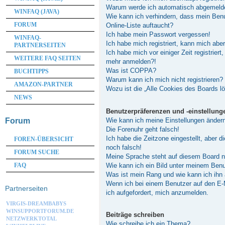
Warum werde ich automatisch abgemeld
WINFAQ (JAVA)
Wie kann ich verhindern, dass mein Ben
FORUM
Online-Liste auftaucht?
Ich habe mein Passwort vergessen!
WINFAQ-
Ich habe mich registriert, kann mich abe
PARTNERSEITEN
Ich habe mich vor einiger Zeit registriert
WEITERE FAQ SEITEN
mehr anmelden?!
Was ist COPPA?
BUCHTIPPS
Warum kann ich mich nicht registrieren?
AMAZON-PARTNER
Wozu ist die „Alle Cookies des Boards l
NEWS
Benutzerpräferenzen und -einstellung
Wie kann ich meine Einstellungen änder
Forum
Die Forenuhr geht falsch!
Ich habe die Zeitzone eingestellt, aber 
FOREN-ÜBERSICHT
noch falsch!
FORUM SUCHE
Meine Sprache steht auf diesem Board n
Wie kann ich ein Bild unter meinem Be
FAQ
Was ist mein Rang und wie kann ich ihn
Wenn ich bei einem Benutzer auf den E-M
Partnerseiten
ich aufgefordert, mich anzumelden.
VIRGIS-DREAMBABYS
WINSUPPORTFORUM.DE
Beiträge schreiben
NETZWERKTOTAL
Wie schreibe ich ein Thema?