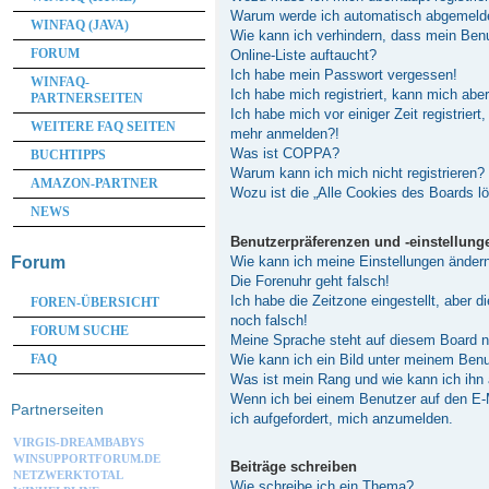
Warum werde ich automatisch abgemeld
WINFAQ (JAVA)
Wie kann ich verhindern, dass mein Ben
FORUM
Online-Liste auftaucht?
Ich habe mein Passwort vergessen!
WINFAQ-
Ich habe mich registriert, kann mich abe
PARTNERSEITEN
Ich habe mich vor einiger Zeit registriert
WEITERE FAQ SEITEN
mehr anmelden?!
Was ist COPPA?
BUCHTIPPS
Warum kann ich mich nicht registrieren?
AMAZON-PARTNER
Wozu ist die „Alle Cookies des Boards l
NEWS
Benutzerpräferenzen und -einstellung
Wie kann ich meine Einstellungen änder
Forum
Die Forenuhr geht falsch!
Ich habe die Zeitzone eingestellt, aber 
FOREN-ÜBERSICHT
noch falsch!
FORUM SUCHE
Meine Sprache steht auf diesem Board n
Wie kann ich ein Bild unter meinem Be
FAQ
Was ist mein Rang und wie kann ich ihn
Wenn ich bei einem Benutzer auf den E-M
Partnerseiten
ich aufgefordert, mich anzumelden.
VIRGIS-DREAMBABYS
WINSUPPORTFORUM.DE
Beiträge schreiben
NETZWERKTOTAL
Wie schreibe ich ein Thema?