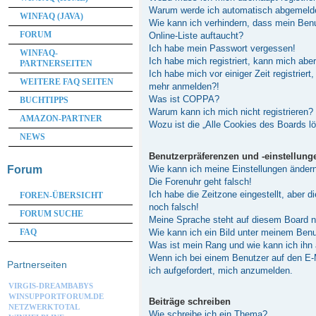
Warum werde ich automatisch abgemeld
WINFAQ (JAVA)
Wie kann ich verhindern, dass mein Ben
FORUM
Online-Liste auftaucht?
Ich habe mein Passwort vergessen!
WINFAQ-
Ich habe mich registriert, kann mich abe
PARTNERSEITEN
Ich habe mich vor einiger Zeit registriert
WEITERE FAQ SEITEN
mehr anmelden?!
Was ist COPPA?
BUCHTIPPS
Warum kann ich mich nicht registrieren?
AMAZON-PARTNER
Wozu ist die „Alle Cookies des Boards l
NEWS
Benutzerpräferenzen und -einstellung
Wie kann ich meine Einstellungen änder
Forum
Die Forenuhr geht falsch!
Ich habe die Zeitzone eingestellt, aber 
FOREN-ÜBERSICHT
noch falsch!
FORUM SUCHE
Meine Sprache steht auf diesem Board n
Wie kann ich ein Bild unter meinem Be
FAQ
Was ist mein Rang und wie kann ich ihn
Wenn ich bei einem Benutzer auf den E-M
Partnerseiten
ich aufgefordert, mich anzumelden.
VIRGIS-DREAMBABYS
WINSUPPORTFORUM.DE
Beiträge schreiben
NETZWERKTOTAL
Wie schreibe ich ein Thema?