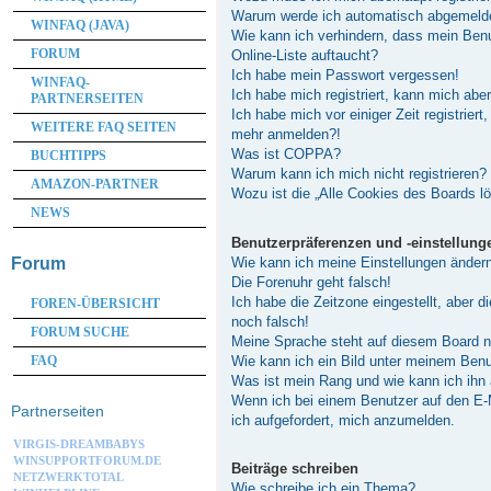
Warum werde ich automatisch abgemeld
WINFAQ (JAVA)
Wie kann ich verhindern, dass mein Ben
FORUM
Online-Liste auftaucht?
Ich habe mein Passwort vergessen!
WINFAQ-
Ich habe mich registriert, kann mich abe
PARTNERSEITEN
Ich habe mich vor einiger Zeit registriert
WEITERE FAQ SEITEN
mehr anmelden?!
Was ist COPPA?
BUCHTIPPS
Warum kann ich mich nicht registrieren?
AMAZON-PARTNER
Wozu ist die „Alle Cookies des Boards l
NEWS
Benutzerpräferenzen und -einstellung
Wie kann ich meine Einstellungen änder
Forum
Die Forenuhr geht falsch!
Ich habe die Zeitzone eingestellt, aber 
FOREN-ÜBERSICHT
noch falsch!
FORUM SUCHE
Meine Sprache steht auf diesem Board n
Wie kann ich ein Bild unter meinem Be
FAQ
Was ist mein Rang und wie kann ich ihn
Wenn ich bei einem Benutzer auf den E-M
Partnerseiten
ich aufgefordert, mich anzumelden.
VIRGIS-DREAMBABYS
WINSUPPORTFORUM.DE
Beiträge schreiben
NETZWERKTOTAL
Wie schreibe ich ein Thema?