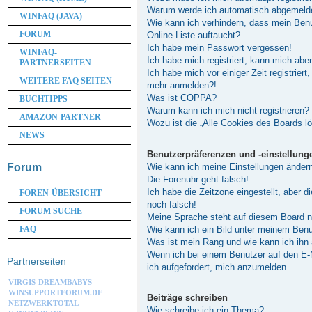
Warum werde ich automatisch abgemeld
WINFAQ (JAVA)
Wie kann ich verhindern, dass mein Ben
FORUM
Online-Liste auftaucht?
Ich habe mein Passwort vergessen!
WINFAQ-
Ich habe mich registriert, kann mich abe
PARTNERSEITEN
Ich habe mich vor einiger Zeit registriert
WEITERE FAQ SEITEN
mehr anmelden?!
Was ist COPPA?
BUCHTIPPS
Warum kann ich mich nicht registrieren?
AMAZON-PARTNER
Wozu ist die „Alle Cookies des Boards l
NEWS
Benutzerpräferenzen und -einstellung
Wie kann ich meine Einstellungen änder
Forum
Die Forenuhr geht falsch!
Ich habe die Zeitzone eingestellt, aber 
FOREN-ÜBERSICHT
noch falsch!
FORUM SUCHE
Meine Sprache steht auf diesem Board n
Wie kann ich ein Bild unter meinem Be
FAQ
Was ist mein Rang und wie kann ich ihn
Wenn ich bei einem Benutzer auf den E-M
Partnerseiten
ich aufgefordert, mich anzumelden.
VIRGIS-DREAMBABYS
WINSUPPORTFORUM.DE
Beiträge schreiben
NETZWERKTOTAL
Wie schreibe ich ein Thema?