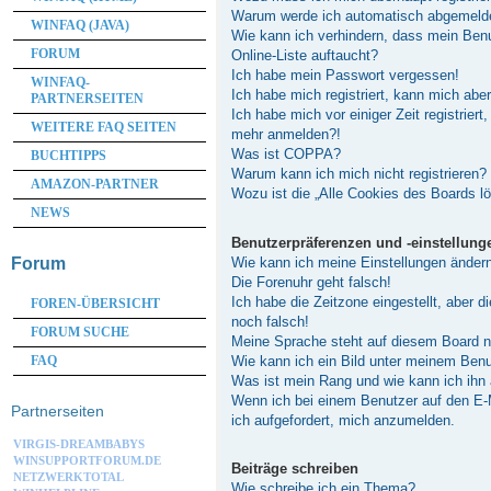
Warum werde ich automatisch abgemeld
WINFAQ (JAVA)
Wie kann ich verhindern, dass mein Ben
FORUM
Online-Liste auftaucht?
Ich habe mein Passwort vergessen!
WINFAQ-
Ich habe mich registriert, kann mich abe
PARTNERSEITEN
Ich habe mich vor einiger Zeit registriert
WEITERE FAQ SEITEN
mehr anmelden?!
Was ist COPPA?
BUCHTIPPS
Warum kann ich mich nicht registrieren?
AMAZON-PARTNER
Wozu ist die „Alle Cookies des Boards l
NEWS
Benutzerpräferenzen und -einstellung
Wie kann ich meine Einstellungen änder
Forum
Die Forenuhr geht falsch!
Ich habe die Zeitzone eingestellt, aber 
FOREN-ÜBERSICHT
noch falsch!
FORUM SUCHE
Meine Sprache steht auf diesem Board n
Wie kann ich ein Bild unter meinem Be
FAQ
Was ist mein Rang und wie kann ich ihn
Wenn ich bei einem Benutzer auf den E-M
Partnerseiten
ich aufgefordert, mich anzumelden.
VIRGIS-DREAMBABYS
WINSUPPORTFORUM.DE
Beiträge schreiben
NETZWERKTOTAL
Wie schreibe ich ein Thema?