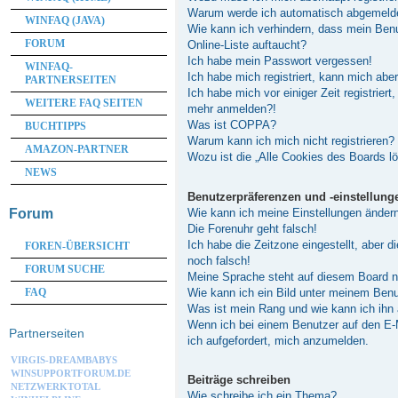
Warum werde ich automatisch abgemeld
WINFAQ (JAVA)
Wie kann ich verhindern, dass mein Ben
FORUM
Online-Liste auftaucht?
Ich habe mein Passwort vergessen!
WINFAQ-
Ich habe mich registriert, kann mich abe
PARTNERSEITEN
Ich habe mich vor einiger Zeit registriert
WEITERE FAQ SEITEN
mehr anmelden?!
Was ist COPPA?
BUCHTIPPS
Warum kann ich mich nicht registrieren?
AMAZON-PARTNER
Wozu ist die „Alle Cookies des Boards l
NEWS
Benutzerpräferenzen und -einstellung
Wie kann ich meine Einstellungen änder
Forum
Die Forenuhr geht falsch!
Ich habe die Zeitzone eingestellt, aber 
FOREN-ÜBERSICHT
noch falsch!
FORUM SUCHE
Meine Sprache steht auf diesem Board n
Wie kann ich ein Bild unter meinem Be
FAQ
Was ist mein Rang und wie kann ich ihn
Wenn ich bei einem Benutzer auf den E-M
Partnerseiten
ich aufgefordert, mich anzumelden.
VIRGIS-DREAMBABYS
WINSUPPORTFORUM.DE
Beiträge schreiben
NETZWERKTOTAL
Wie schreibe ich ein Thema?