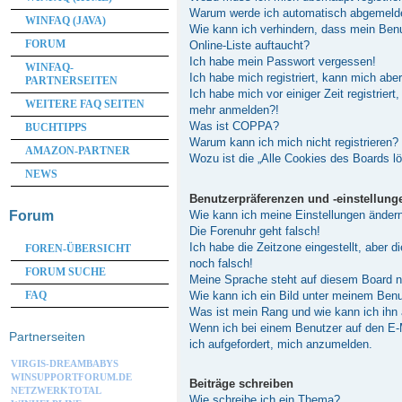
Warum werde ich automatisch abgemeld
WINFAQ (JAVA)
Wie kann ich verhindern, dass mein Ben
FORUM
Online-Liste auftaucht?
Ich habe mein Passwort vergessen!
WINFAQ-
Ich habe mich registriert, kann mich abe
PARTNERSEITEN
Ich habe mich vor einiger Zeit registriert
WEITERE FAQ SEITEN
mehr anmelden?!
Was ist COPPA?
BUCHTIPPS
Warum kann ich mich nicht registrieren?
AMAZON-PARTNER
Wozu ist die „Alle Cookies des Boards l
NEWS
Benutzerpräferenzen und -einstellung
Wie kann ich meine Einstellungen änder
Forum
Die Forenuhr geht falsch!
Ich habe die Zeitzone eingestellt, aber 
FOREN-ÜBERSICHT
noch falsch!
FORUM SUCHE
Meine Sprache steht auf diesem Board n
Wie kann ich ein Bild unter meinem Be
FAQ
Was ist mein Rang und wie kann ich ihn
Wenn ich bei einem Benutzer auf den E-M
Partnerseiten
ich aufgefordert, mich anzumelden.
VIRGIS-DREAMBABYS
WINSUPPORTFORUM.DE
Beiträge schreiben
NETZWERKTOTAL
Wie schreibe ich ein Thema?