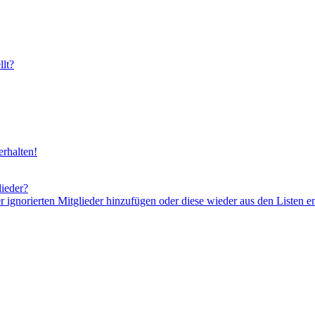
lt?
rhalten!
lieder?
er ignorierten Mitglieder hinzufügen oder diese wieder aus den Listen e