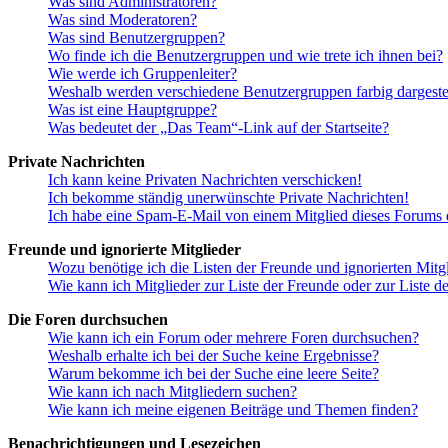
Was sind Administratoren?
Was sind Moderatoren?
Was sind Benutzergruppen?
Wo finde ich die Benutzergruppen und wie trete ich ihnen bei?
Wie werde ich Gruppenleiter?
Weshalb werden verschiedene Benutzergruppen farbig dargestel
Was ist eine Hauptgruppe?
Was bedeutet der „Das Team“-Link auf der Startseite?
Private Nachrichten
Ich kann keine Privaten Nachrichten verschicken!
Ich bekomme ständig unerwünschte Private Nachrichten!
Ich habe eine Spam-E-Mail von einem Mitglied dieses Forums e
Freunde und ignorierte Mitglieder
Wozu benötige ich die Listen der Freunde und ignorierten Mitg
Wie kann ich Mitglieder zur Liste der Freunde oder zur Liste d
Die Foren durchsuchen
Wie kann ich ein Forum oder mehrere Foren durchsuchen?
Weshalb erhalte ich bei der Suche keine Ergebnisse?
Warum bekomme ich bei der Suche eine leere Seite?
Wie kann ich nach Mitgliedern suchen?
Wie kann ich meine eigenen Beiträge und Themen finden?
Benachrichtigungen und Lesezeichen