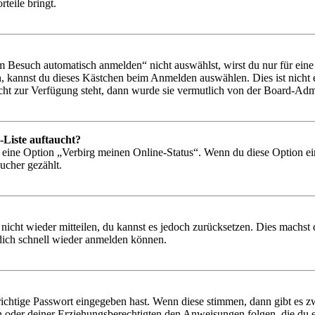
rteile bringt.
Besuch automatisch anmelden“ nicht auswählst, wirst du nur für eine 
, kannst du dieses Kästchen beim Anmelden auswählen. Dies ist nicht
icht zur Verfügung steht, dann wurde sie vermutlich von der Board-Admi
-Liste auftaucht?
n eine Option „Verbirg meinen Online-Status“. Wenn du diese Option ei
ucher gezählt.
 nicht wieder mitteilen, du kannst es jedoch zurücksetzen. Dies machs
 dich schnell wieder anmelden können.
richtige Passwort eingegeben hast. Wenn diese stimmen, dann gibt es
ern oder deiner Erziehungsberechtigten den Anweisungen folgen, die du e