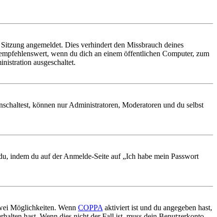
Sitzung angemeldet. Dies verhindert den Missbrauch deines
 empfehlenswert, wenn du dich an einem öffentlichen Computer, zum
nistration ausgeschaltet.
nschaltest, können nur Administratoren, Moderatoren und du selbst
t du, indem du auf der Anmelde-Seite auf „Ich habe mein Passwort
 zwei Möglichkeiten. Wenn
COPPA
aktiviert ist und du angegeben hast,
rhalten hast. Wenn dies nicht der Fall ist, muss dein Benutzerkonto