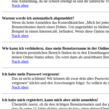
eine Anmeldung, da sie schnell erledigt ist und dir zahlreiche Vo
Nach oben
Warum werde ich automatisch abgemeldet?
Wenn du beim Anmelden das Kontrollkästchen „Mich bei jedem 
Benutzerkontos durch einen Dritten. Um angemeldet zu bleiben
Beispiel in einem Internetcafé, befindest. Wenn diese Option n
Nach oben
Wie kann ich verhindern, dass mein Benutzername in der Online
In deinem persönlichen Bereich findest du in den Einstellunge
deinen Online-Status sehen. Du wirst dann als unsichtbarer Bes
Nach oben
Ich habe mein Passwort vergessen!
Das ist nicht schlimm! Wir können dir zwar dein altes Passwort
vergessen“ klickst und den Anweisungen folgst. So solltest du
Nach oben
Ich habe mich registriert, kann mich aber nicht anmelden!
Überprüfe zuerst, ob du den richtigen Benutzernamen und das 
dass du unter 13 Jahre alt bist, musst du bzw. einer deiner Elt