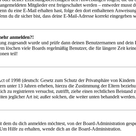
 angemeldeten Mitglieder erst freigeschaltet werden – entweder musst du
. Wenn du eine E-Mail erhalten hast, folge den dort enthaltenen Anweis
nn du dir sicher bist, dass deine E-Mail-Adresse korrekt eingegeben w
t mehr anmelden?!
rierung zugesandt wurde und prüfe dann deinen Benutzernamen und dein 
em löschen viele Boards regelmäßig Benutzer, die für längere Zeit kei
onen teil!
 of 1998 (deutsch: Gesetz zum Schutz der Privatsphäre von Kindern im
ern unter 13 Jahren erheben, hierzu die Zustimmung der Eltern bezieh
 dich zu registrieren versuchst, zutrifft, ziehe einen rechtlichen Beist
ten jeglicher Art ist; außer solchen, die weiter unten behandelt werden.
it dem du dich anmelden möchtest, von der Board-Administration gespe
Um Hilfe zu erhalten, wende dich an die Board-Administration.