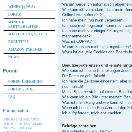
Warum werde ich automatisch abgemeld
WINFAQ (JAVA)
Wie kann ich verhindern, dass mein Ben
FORUM
Online-Liste auftaucht?
Ich habe mein Passwort vergessen!
WINFAQ-
Ich habe mich registriert, kann mich abe
PARTNERSEITEN
Ich habe mich vor einiger Zeit registriert
WEITERE FAQ SEITEN
mehr anmelden?!
Was ist COPPA?
BUCHTIPPS
Warum kann ich mich nicht registrieren?
AMAZON-PARTNER
Wozu ist die „Alle Cookies des Boards l
NEWS
Benutzerpräferenzen und -einstellung
Wie kann ich meine Einstellungen änder
Forum
Die Forenuhr geht falsch!
Ich habe die Zeitzone eingestellt, aber 
FOREN-ÜBERSICHT
noch falsch!
FORUM SUCHE
Meine Sprache steht auf diesem Board n
Wie kann ich ein Bild unter meinem Be
FAQ
Was ist mein Rang und wie kann ich ihn
Wenn ich bei einem Benutzer auf den E-M
Partnerseiten
ich aufgefordert, mich anzumelden.
VIRGIS-DREAMBABYS
WINSUPPORTFORUM.DE
Beiträge schreiben
NETZWERKTOTAL
Wie schreibe ich ein Thema?