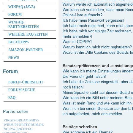
Warum werde ich automatisch abgemeld
WINFAQ (JAVA)
Wie kann ich verhindern, dass mein Ben
FORUM
Online-Liste auftaucht?
Ich habe mein Passwort vergessen!
WINFAQ-
Ich habe mich registriert, kann mich abe
PARTNERSEITEN
Ich habe mich vor einiger Zeit registriert
WEITERE FAQ SEITEN
mehr anmelden?!
Was ist COPPA?
BUCHTIPPS
Warum kann ich mich nicht registrieren?
AMAZON-PARTNER
Wozu ist die „Alle Cookies des Boards l
NEWS
Benutzerpräferenzen und -einstellung
Wie kann ich meine Einstellungen änder
Forum
Die Forenuhr geht falsch!
Ich habe die Zeitzone eingestellt, aber 
FOREN-ÜBERSICHT
noch falsch!
FORUM SUCHE
Meine Sprache steht auf diesem Board n
Wie kann ich ein Bild unter meinem Be
FAQ
Was ist mein Rang und wie kann ich ihn
Wenn ich bei einem Benutzer auf den E-M
Partnerseiten
ich aufgefordert, mich anzumelden.
VIRGIS-DREAMBABYS
WINSUPPORTFORUM.DE
Beiträge schreiben
NETZWERKTOTAL
Wie schreibe ich ein Thema?