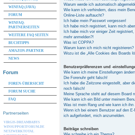
Warum werde ich automatisch abgemeld
WINFAQ (JAVA)
Wie kann ich verhindern, dass mein Ben
FORUM
Online-Liste auftaucht?
Ich habe mein Passwort vergessen!
WINFAQ-
Ich habe mich registriert, kann mich abe
PARTNERSEITEN
Ich habe mich vor einiger Zeit registriert
WEITERE FAQ SEITEN
mehr anmelden?!
Was ist COPPA?
BUCHTIPPS
Warum kann ich mich nicht registrieren?
AMAZON-PARTNER
Wozu ist die „Alle Cookies des Boards l
NEWS
Benutzerpräferenzen und -einstellung
Wie kann ich meine Einstellungen änder
Forum
Die Forenuhr geht falsch!
Ich habe die Zeitzone eingestellt, aber 
FOREN-ÜBERSICHT
noch falsch!
FORUM SUCHE
Meine Sprache steht auf diesem Board n
Wie kann ich ein Bild unter meinem Be
FAQ
Was ist mein Rang und wie kann ich ihn
Wenn ich bei einem Benutzer auf den E-M
Partnerseiten
ich aufgefordert, mich anzumelden.
VIRGIS-DREAMBABYS
WINSUPPORTFORUM.DE
Beiträge schreiben
NETZWERKTOTAL
Wie schreibe ich ein Thema?