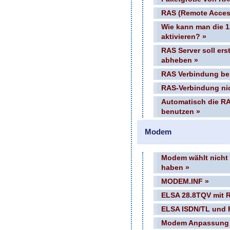
RAS (Remote Access 
Wie kann man die 1
aktivieren? »
RAS Server soll er
abheben »
RAS Verbindung be
RAS-Verbindung ni
Automatisch die R
benutzen »
Modem
Modem wählt nicht 
haben »
MODEM.INF »
ELSA 28.8TQV mit 
ELSA ISDN/TL und 
Modem Anpassung u