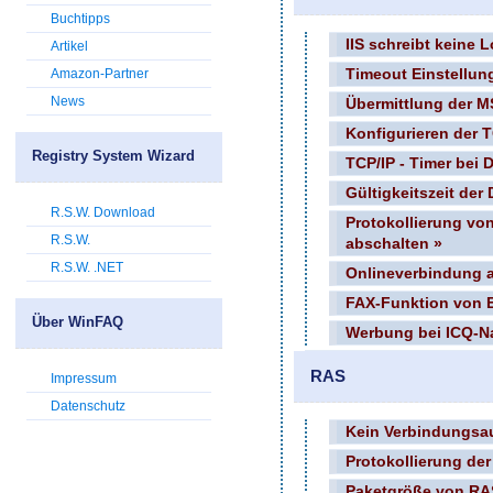
Buchtipps
IIS schreibt keine 
Artikel
Amazon-Partner
Timeout Einstellun
News
Übermittlung der M
Konfigurieren der TC
Registry System Wizard
TCP/IP - Timer bei
Gültigkeitszeit der
R.S.W. Download
Protokollierung v
R.S.W.
abschalten »
R.S.W. .NET
Onlineverbindung 
FAX-Funktion von 
Über WinFAQ
Werbung bei ICQ-Na
RAS
Impressum
Datenschutz
Kein Verbindungsa
Protokollierung der
Paketgröße von RA