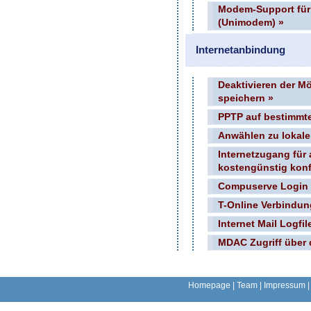
Modem-Support für
(Unimodem) »
Internetanbindung
Deaktivieren der M
speichern »
PPTP auf bestimmt
Anwählen zu lokale
Internetzugang für 
kostengünstig konf
Compuserve Login S
T-Online Verbindun
Internet Mail Logfi
MDAC Zugriff über d
Homepage
|
Team
|
Impressum