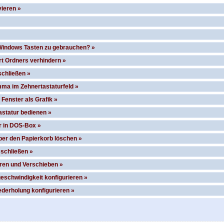
ieren »
 Windows Tasten zu gebrauchen? »
t Ordners verhindern »
schließen »
ma im Zehnertastaturfeld »
Fenster als Grafik »
astatur bedienen »
r in DOS-Box »
er den Papierkorb löschen »
 schließen »
ren und Verschieben »
schwindigkeit konfigurieren »
ederholung konfigurieren »