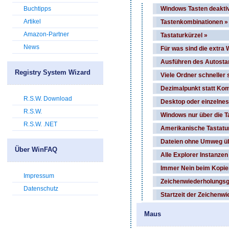
Buchtipps
Windows Tasten deaktiv
Artikel
Tastenkombinationen »
Amazon-Partner
Tastaturkürzel »
News
Für was sind die extra
Ausführen des Autostar
Registry System Wizard
Viele Ordner schneller 
Dezimalpunkt statt Kom
R.S.W. Download
Desktop oder einzelnes 
R.S.W.
Windows nur über die T
R.S.W. .NET
Amerikanische Tastatu
Dateien ohne Umweg üb
Über WinFAQ
Alle Explorer Instanzen
Immer Nein beim Kopie
Impressum
Zeichenwiederholungsge
Datenschutz
Startzeit der Zeichenwi
Maus