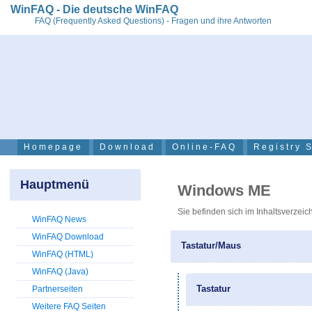
WinFAQ - Die deutsche WinFAQ
FAQ (Frequently Asked Questions) - Fragen und ihre Antworten
Homepage
Download
Online-FAQ
Registry 
Hauptmenü
Windows ME
Sie befinden sich im Inhaltsverzeic
WinFAQ News
WinFAQ Download
Tastatur/Maus
WinFAQ (HTML)
WinFAQ (Java)
Tastatur
Partnerseiten
Weitere FAQ Seiten